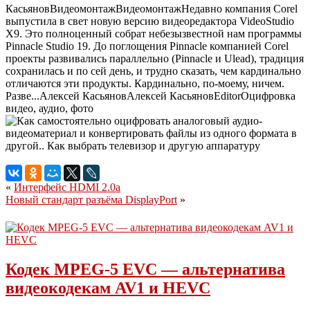
Касьянов
Видеомонтаж
Видеомонтаж
Недавно компания Corel
выпустила в свет новую версию видеоредактора VideoStudio
X9. Это полноценный собрат небезызвестной нам программы
Pinnacle Studio 19. До поглощения Pinnacle компанией Corel
проекты развивались параллельно (Pinnacle и Ulead), традиция
сохранилась и по сей день, и трудно сказать, чем кардинально
отличаются эти продукты. Кардинально, по-моему, ничем.
Разве...
Алексей Касьянов
Алексей
Касьянов
Editor
Оцифровка
видео, аудио, фото
«
Интерфейс HDMI 2.0a
Новый стандарт разъёма DisplayPort
»
Кодек MPEG-5 EVC — альтернатива
видеокодекам AV1 и HEVC