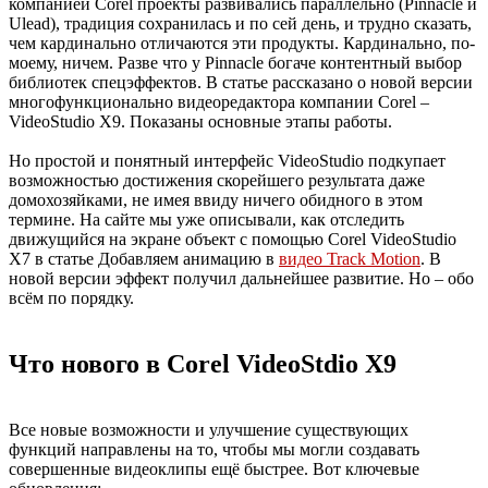
компанией Corel проекты развивались параллельно (Pinnacle и
Ulead), традиция сохранилась и по сей день, и трудно сказать,
чем кардинально отличаются эти продукты. Кардинально, по-
моему, ничем. Разве что у
Pinnacle богаче контентный выбор
библиотек спецэффектов. В статье рассказано о новой версии
многофункционально видеоредактора компании Corel –
VideoStudio X9. Показаны основные этапы работы.
Но простой и понятный интерфейс VideoStudio подкупает
возможностью достижения скорейшего результата даже
домохозяйками, не имея ввиду ничего обидного в этом
термине. На сайте мы уже описывали, как отследить
движущийся на экране объект с помощью Corel VideoStudio
X7 в статье Добавляем анимацию в
видео Track Motion
. В
новой версии эффект получил дальнейшее развитие. Но – обо
всём по порядку.
Что нового в Corel VideoStdio X9
Bсе новые возможности и улучшение существующих
функций направлены на то, чтобы мы могли создавать
совершенные видеоклипы ещё быстрее. Вот ключевые