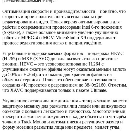
рассказчика-комментатора.
Оптимизация скорости и производительности – понятно, что
скорость и производительность всегда важны при
редактировании видео. Новая версия оптимизирована для
работы с современными процессорами Intel 6-го поколения
(Skylake), а также большое внимание уделено улучшению
работы с MPEG-4 и MOV. VideoStudio X9 поддерживает
процесс редактирования легко и непринуждённо.
Ещё больше поддерживаемых форматов – поддержка HEVC
(H.265) и MXF (XAVC) должна вызвать только приятные
эмоции. HEVC – это усовершенствование H.264 с
улучшенным сжатием (файлы могут оказаться меньше вплоть
до 50% от H.264), а это важно для хранения файлов на
облачных сервисах. Плюс это обеспечивает возможность
создания 4K проектов с разрешением до 3840х2160. Отметим,
что XAVC поддерживается только в пакете Ultimate.
Улучшенное отслеживание движения – теперь можно нанести
защитную мозаику для размытия лиц людей или движущихся
объектов с большей лёгкостью и точностью. Многоточечный
трекер отслеживает движущиеся в кадре объекты по четырём
точкам в Track Motion и автоматически регулирует размер и
форму мозаики размытия лица или предмета, меняет углы,