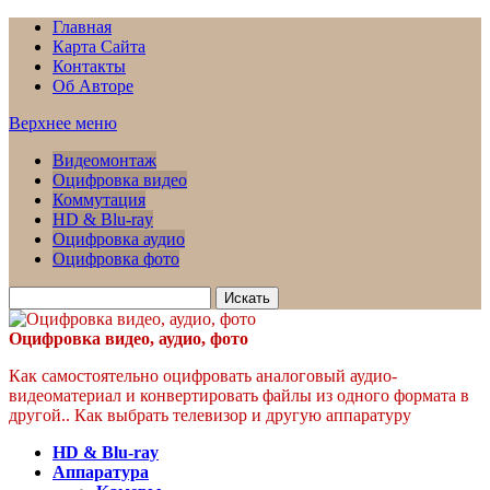
Главная
Карта Сайта
Контакты
Об Авторе
Верхнее меню
Видеомонтаж
Оцифровка видео
Коммутация
HD & Blu-ray
Оцифровка аудио
Оцифровка фото
Искать
для:
Оцифровка видео, аудио, фото
Как самостоятельно оцифровать аналоговый аудио-
видеоматериал и конвертировать файлы из одного формата в
другой.. Как выбрать телевизор и другую аппаратуру
HD & Blu-ray
Аппаратура