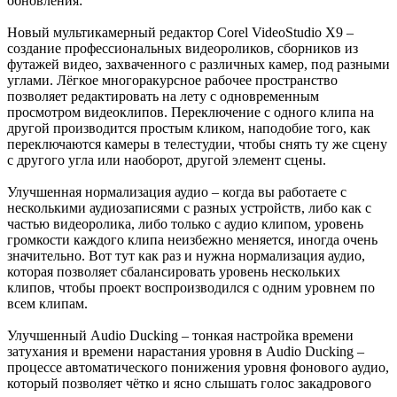
обновления:
Новый мультикамерный редактор Corel VideoStudio X9 –
создание профессиональных видеороликов, сборников из
футажей видео, захваченного с различных камер, под разными
углами. Лёгкое многоракурсное рабочее пространство
позволяет редактировать на лету с одновременным
просмотром видеоклипов. Переключение с одного клипа на
другой производится простым кликом, наподобие того, как
переключаются камеры в телестудии, чтобы снять ту же сцену
с другого угла или наоборот, другой элемент сцены.
Улучшенная нормализация аудио – когда вы работаете с
несколькими аудиозаписями с разных устройств, либо как с
частью видеоролика, либо только с аудио клипом, уровень
громкости каждого клипа неизбежно меняется, иногда очень
значительно. Вот тут как раз и нужна нормализация аудио,
которая позволяет сбалансировать уровень нескольких
клипов, чтобы проект воспроизводился с одним уровнем по
всем клипам.
Улучшенный Audio Ducking – тонкая настройка времени
затухания и времени нарастания уровня в Audio Ducking –
процессе автоматического понижения уровня фонового аудио,
который позволяет чётко и ясно слышать голос закадрового