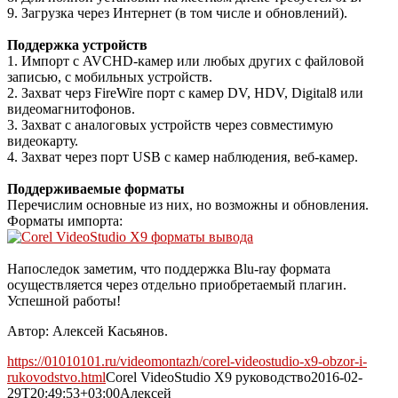
9. Загрузка через Интернет (в том числе и обновлений).
Поддержка устройств
1. Импорт с AVCHD-камер или любых других с файловой
записью, с мобильных устройств.
2. Захват черз FireWire порт с камер DV, HDV, Digital8 или
видеомагнитофонов.
3. Захват с аналоговых устройств через совместимую
видеокарту.
4. Захват через порт USB с камер наблюдения, веб-камер.
Поддерживаемые форматы
Перечислим основные из них, но возможны и обновления.
Форматы импорта:
Напоследок заметим, что поддержка Blu-ray формата
осуществляется через отдельно приобретаемый плагин.
Успешной работы!
Автор: Алексей Касьянов.
https://01010101.ru/videomontazh/corel-videostudio-x9-obzor-i-
rukovodstvo.html
Corel VideoStudio X9 руководство
2016-02-
29T20:49:53+03:00
Алексей