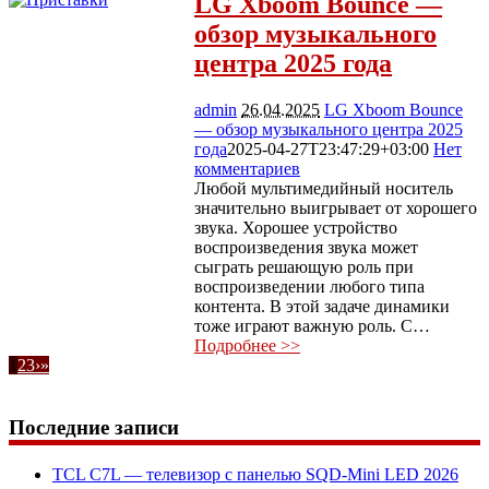
LG Xboom Bounce —
обзор музыкального
центра 2025 года
admin
26.04.2025
LG Xboom Bounce
— обзор музыкального центра 2025
года
2025-04-27T23:47:29+03:00
Нет
комментариев
2206
Любой мультимедийный носитель
значительно выигрывает от хорошего
звука. Хорошее устройство
воспроизведения звука может
сыграть решающую роль при
воспроизведении любого типа
контента. В этой задаче динамики
тоже играют важную роль. С…
Подробнее >>
1
2
3
›
»
Последние записи
TCL C7L — телевизор с панелью SQD-Mini LED 2026