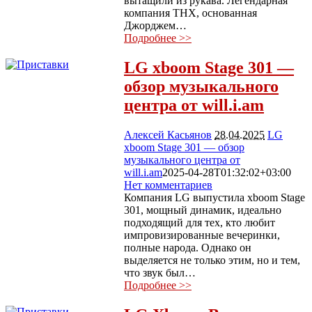
вытащили из рукава. Легендарная
компания THX, основанная
Джорджем…
Подробнее >>
LG xboom Stage 301 —
обзор музыкального
центра от will.i.am
Алексей Касьянов
28.04.2025
LG
xboom Stage 301 — обзор
музыкального центра от
will.i.am
2025-04-28T01:32:02+03:00
Нет комментариев
2605
Компания LG выпустила xboom Stage
301, мощный динамик, идеально
подходящий для тех, кто любит
импровизированные вечеринки,
полные народа. Однако он
выделяется не только этим, но и тем,
что звук был…
Подробнее >>