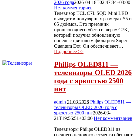
2026 года
2026-04-18T02:47:34+03:00
Нет комментариев
1060
Телевизор TCL C7L SQD-Mini LED
выходит в популярных размерах 55 и
65 дюймов. Это преемник
прошлогоднего «бестселлера» C7K,
который получил обновленную
панель с цветовым фильтром Super
Quantum Dot. Он обеспечивает…
Подробнее >>
Philips OLED811 —
телевизоры OLED 2026
года с яркостью 2500
нит
admin
21.03.2026
Philips OLED811 —
телевизоры OLED 2026 года с
яркостью 2500 нит
2026-03-
21T19:56:51+03:00
Нет комментариев
637
Телевизоры Philips OLED811 из
среднего ценового сегмента обещают