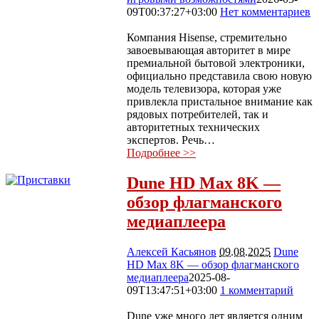
09T00:37:27+03:00
Нет комментариев
405
Компания Hisense, стремительно
завоевывающая авторитет в мире
премиальной бытовой электроники,
официально представила свою новую
модель телевизора, которая уже
привлекла пристальное внимание как
рядовых потребителей, так и
авторитетных технических
экспертов. Речь…
Подробнее >>
Dune HD Max 8K —
обзор флагманского
медиаплеера
Алексей Касьянов
09.08.2025
Dune
HD Max 8K — обзор флагманского
медиаплеера
2025-08-
09T13:47:51+03:00
1 комментарий
3671
Dune уже много лет является одним