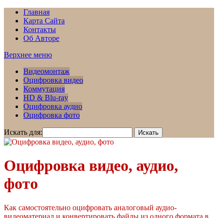
Главная
Карта Сайта
Контакты
Об Авторе
Верхнее меню
Видеомонтаж
Оцифровка видео
Коммутация
HD & Blu-ray
Оцифровка аудио
Оцифровка фото
Искать для:
Оцифровка видео, аудио,
фото
Как самостоятельно оцифровать аналоговый аудио-
видеоматериал и конвертировать файлы из одного формата в