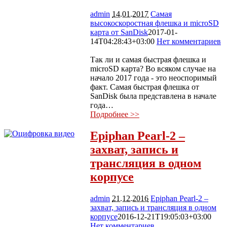
admin
14.01.2017
Самая
высокоскоростная флешка и microSD
карта от SanDisk
2017-01-
14T04:28:43+03:00
Нет комментариев
3739
Так ли и самая быстрая флешка и
microSD карта? Во всяком случае на
начало 2017 года - это неоспоримый
факт. Самая быстрая флешка от
SanDisk была представлена в начале
года…
Подробнее >>
Epiphan Pearl-2 –
захват, запись и
трансляция в одном
корпусе
admin
21.12.2016
Epiphan Pearl-2 –
захват, запись и трансляция в одном
корпусе
2016-12-21T19:05:03+03:00
Нет комментариев
4464