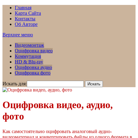
Главная
Карта Сайта
Контакты
Об Авторе
Верхнее меню
Видеомонтаж
Оцифровка видео
Коммутация
HD & Blu-ray
Оцифровка аудио
Оцифровка фото
Искать для:
Оцифровка видео, аудио,
фото
Как самостоятельно оцифровать аналоговый аудио-
видеоматериал и конвертировать файлы из одного формата в