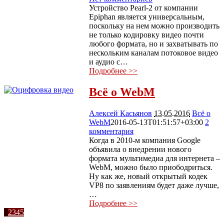
Устройство Pearl-2 от компании
Epiphan является универсальным,
поскольку на нем можно производить
не только кодировку видео почти
любого формата, но и захватывать по
нескольким каналам потоковое видео
и аудио с…
Подробнее >>
Всё о WebM
Алексей Касьянов
13.05.2016
Всё о
WebM
2016-05-13T01:51:57+03:00
2
комментария
5012
Когда в 2010-м компания Google
объявила о внедрении нового
формата мультимедиа для интернета –
WebM, можно было приободриться.
Ну как же, новый открытый кодек
VP8 по заявлениям будет даже лучше,
…
Подробнее >>
1
2
3
4
5