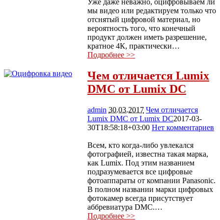
Уже даже неважно, оцифровываем ли
мы видео или редактируем только что
отснятый цифровой материал, но
вероятность того, что конечный
продукт должен иметь разрешение,
кратное 4К, практически…
Подробнее >>
Чем отличается Lumix
DMC от Lumix DC
admin
30.03.2017
Чем отличается
Lumix DMC от Lumix DC
2017-03-
30T18:58:18+03:00
Нет комментариев
3999
Всем, кто когда-либо увлекался
фотографией, известна такая марка,
как Lumix. Под этим названием
подразумевается все цифровые
фотоаппараты от компании Panasonic.
В полном названии марки цифровых
фотокамер всегда присутствует
аббревиатура DMC.…
Подробнее >>