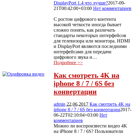
DisplayPort 1.4 что лучше?
2017-09-
21T00:42:00+03:00
Нет комментариев
16118
С ростом цифрового контента
высокой четкости иногда бывает
сложно понять, как различать
стандарты некоторых интерфейсов
для телевизора или монитора. HDMI
и DisplayPort являются последними
интерфейсами для передачи
цифрового звука и…
Подробнее >>
Как смотреть 4K на
iphone 8 / 7 / 6S без
конвертации
admin
22.06.2017
Как смотреть 4K на
iphone 8 / 7 / 6S без конвертации
2017-
06-22T02:10:04+03:00
Нет
комментариев
8293
Можно ли воспроизвести видео 4K
на iPhone 8 / 7 / 6S? Пользователи