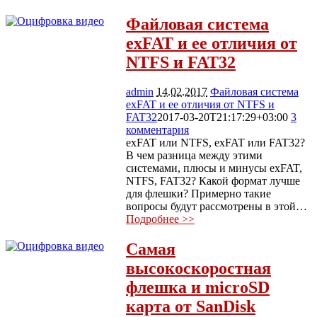
Файловая система
exFAT и ее отличия от
NTFS и FAT32
admin
14.02.2017
Файловая система
exFAT и ее отличия от NTFS и
FAT32
2017-03-20T21:17:29+03:00
3
комментария
11263
exFAT или NTFS, exFAT или FAT32?
В чем разница между этими
системами, плюсы и минусы exFAT,
NTFS, FAT32? Какой формат лучше
для флешки? Примерно такие
вопросы будут рассмотрены в этой…
Подробнее >>
Самая
высокоскоростная
флешка и microSD
карта от SanDisk