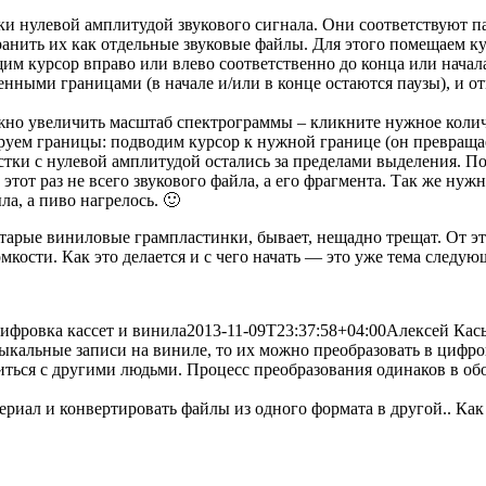
ки нулевой амплитудой звукового сигнала. Они соответствуют 
ранить их как отдельные звуковые файлы. Для этого помещаем ку
щим курсор вправо или влево соответственно до конца или начал
ными границами (в начале и/или в конце остаются паузы), и о
жно увеличить масштаб спектрограммы – кликните нужное колич
руем границы: подводим курсор к нужной границе (он превраща
тки с нулевой амплитудой остались за пределами выделения. 
тот раз не всего звукового файла, а его фрагмента. Так же нуж
ла, а пиво нагрелось. 🙂
арые виниловые грампластинки, бывает, нещадно трещат. От этог
кости. Как это делается и с чего начать — это уже тема следую
ифровка кассет и винила
2013-11-09T23:37:58+04:00
Алексей Кас
ыкальные записи на виниле, то их можно преобразовать в цифро
ться с другими людьми. Процесс преобразования одинаков в обои