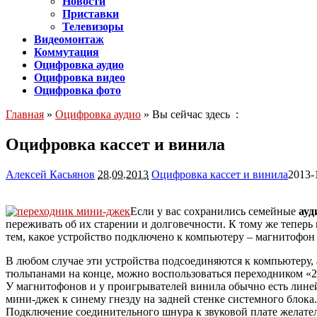
Новости
Приставки
Телевизоры
Видеомонтаж
Коммутация
Оцифровка аудио
Оцифровка видео
Оцифровка фото
Главная
»
Оцифровка аудио
» Вы сейчас здесь :
Оцифровка кассет и винила
Алексей Касьянов
28.09.2013
Оцифровка кассет и винила
2013-
Если у вас сохранились семейные
ауд
переживать об их старении и долговечности. К тому же теперь
тем,
какое устройство подключено к компьютеру – магнитофон 
В любом случае эти устройства подсоединяются к компьютеру, а
тюльпанами на конце, можно воспользоваться переходником «2
У магнитофонов и у проигрывателей винила обычно есть лине
мини-джек к синему гнезду на задней стенке системного блока.
Подключение соединительного шнура к звуковой плате желате