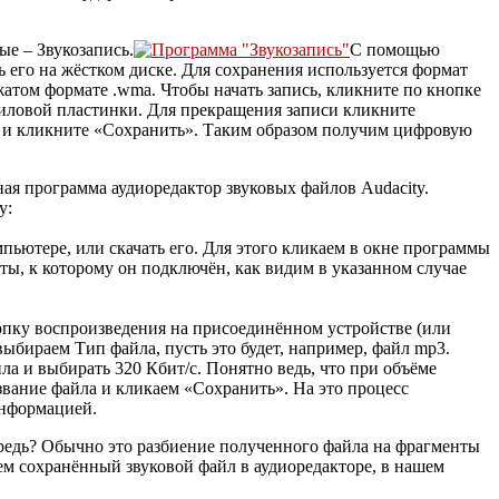
е – Звукозапись.
С помощью
 его на жёстком диске. Для сохранения используется формат
сжатом формате .wma. Чтобы начать запись, кликните по кнопке
ниловой пластинки. Для прекращения записи кликните
ия и кликните «Сохранить». Таким образом получим цифровую
ая программа аудиоредактор звуковых файлов Audacity.
у:
ьютере, или скачать его. Для этого кликаем в окне программы
аты, к которому он подключён, как видим в указанном случае
нопку воспроизведения на присоединённом устройстве (или
ыбираем Тип файла, пусть это будет, например, файл mp3.
ла и выбирать 320 Кбит/с. Понятно ведь, что при объёме
азвание файла и кликаем «Сохранить». На это процесс
информацией.
чередь? Обычно это разбиение полученного файла на фрагменты
аем сохранённый звуковой файл в аудиоредакторе, в нашем