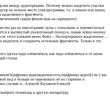
паузам между аудиотреками. Поэтому можно выделить участки
рсор на нужное место спектрограммы, т.е. в начало или конец
а выделяемого фрагмента.
тмеченнный серым фоном (как на скриншоте):
ество раз на пиктограмме лупы с плюсиком, и переместиться
ется в вытянутый указательный палец) и, нажав левую кнопку
После этого кликаем меню Файл – Экспортировать выделенное…
но выделить и сохранить остальные фрагменты. Только в это
о треска надо избавляться, как надо избавляться и от шума
щей статьи.
ьянов
Оцифровка аудио
аудиокассета,оцифровка аудио
Если у вас
вой вид и больше не переживать об их старении и
х случаях и...
Алексей Касьянов
Алексей