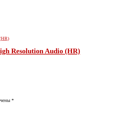
h Resolution Audio (HR)
ечены
*