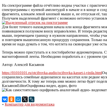
На спектрограмме файла отчётливо видны участки с практичес
спектрограммы с нулевой амплитудой в начале и в конце и сох
фрагмента, кликаем левой кнопкой мыши и, не отпуская её, та
Получаем выделенный фрагмент с возможно неточно установлен
Для более точного нахождения начала или конца фрагмента мо
появившимся ползунком внизу вправо/влево. И теперь редакти
мыши, перемещаем границу в нужном направлении, чтобы учас
и повторяем вышеописанную процедуру сохранения. Только на э
время не надо думать о том, что котлета на сковородке уже осты
Теперь можно приступать и к постобработке аудиоматериала. Ст
магнитофонной ленты. Необходимо поработать и с уровнем гром
Автор: Алексей Касьянов
https://01010101.ru/otcifrovka-audio/ocifrovka-kasset-i-vinila.html
Оц
сохранились семейные аудиозаписи на кассетах или редкие муз
долговечности. К тому же теперь ими можно легко будет подели
Касьянов
Editor
Оцифровка видео, аудио, фото
«
Компьютер для видеомонтажа