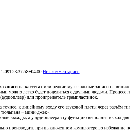
11-09T23:37:58+04:00
Нет комментариев
5009
иозаписи
на
кассетах
или редкие музыкальные записи на виниле,
 ими можно легко будет поделиться с другими людьми. Процесс п
(аудиоплеер) или проигрыватель грампластинок.
 точнее, к линейному входу его звуковой платы через разъём ти
 тюльпана – мини-джек».
йные выходы, а у аудиоплеера эту функцию выполнит выход дл
льно производить при выключенном компьютере во избежание не