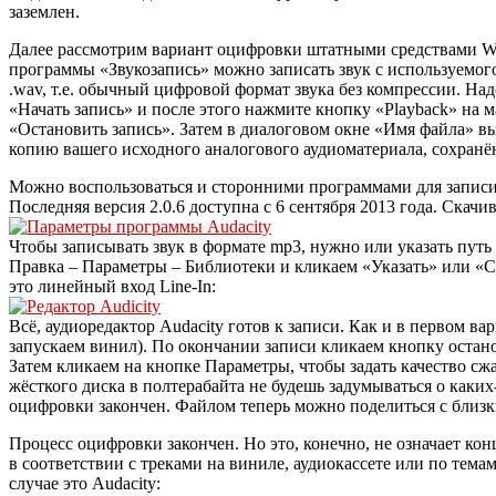
заземлен.
Далее рассмотрим вариант оцифровки штатными средствами Wi
программы «Звукозапись» можно записать звук с используемого
.wav, т.е. обычный цифровой формат звука без компрессии. Над
«Начать запись» и после этого нажмите кнопку «Playback» на
«Остановить запись». Затем в диалоговом окне «Имя файла» в
копию вашего исходного аналогового аудиоматериала, сохранё
Можно воспользоваться и сторонними программами для записи-о
Последняя версия 2.0.6 доступна с 6 сентября 2013 года. Скач
Чтобы записывать звук в формате mp3, нужно или указать пут
Правка – Параметры – Библиотеки и кликаем «Указать» или «Ска
это линейный вход Line-In:
Всё, аудиоредактор Audacity готов к записи. Как и в первом 
запускаем винил). По окончании записи кликаем кнопку остан
Затем кликаем на кнопке Параметры, чтобы задать качество сжа
жёсткого диска в полтерабайта не будешь задумываться о каких
оцифровки закончен. Файлом теперь можно поделиться с близк
Процесс оцифровки закончен. Но это, конечно, не означает ко
в соответствии с треками на виниле, аудиокассете или по тема
случае это Audacity: