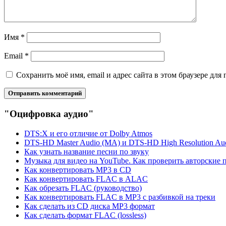
Имя
*
Email
*
Сохранить моё имя, email и адрес сайта в этом браузере д
"Оцифровка аудио"
DTS:X и его отличие от Dolby Atmos
DTS-HD Master Audio (MA) и DTS-HD High Resolution Au
Как узнать название песни по звуку
Музыка для видео на YouTube. Как проверить авторские 
Как конвертировать MP3 в CD
Как конвертировать FLAC в ALAC
Как обрезать FLAC (руководство)
Как конвертировать FLAC в MP3 с разбивкой на треки
Как сделать из CD диска MP3 формат
Как сделать формат FLAC (lossless)