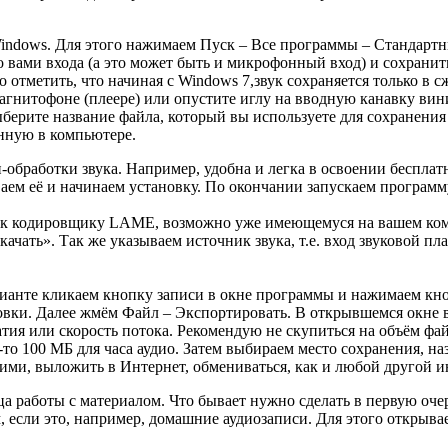
ndows. Для этого нажимаем Пуск – Все программы – Стандартны
 вами входа (а это может быть и микрофонный вход) и сохранить
о отметить, что начиная с Windows 7,звук сохраняется только в 
 магнитофоне (плеере) или опустите иглу на вводную канавку ви
ыберите название файла, который вы используете для сохранен
нную в компьютере.
бработки звука. Например, удобна и легка в освоении бесплатн
иваем её и начинаем установку. По окончании запускаем программ
ь к кодировщику LAME, возможно уже имеющемуся на вашем комп
чать». Так же указываем источник звука, т.е. вход звуковой пл
варианте кликаем кнопку записи в окне программы и нажимаем к
овки. Далее жмём Файл – Экспортировать. В открывшемся окне в
тия или скорость потока. Рекомендую не скупиться на объём фай
-то 100 МБ для часа аудио. Затем выбираем место сохранения, н
ими, выложить в Интернет, обмениваться, как и любой другой 
нца работы с материалом. Что бывает нужно сделать в первую о
м, если это, например, домашние аудиозаписи. Для этого открыв