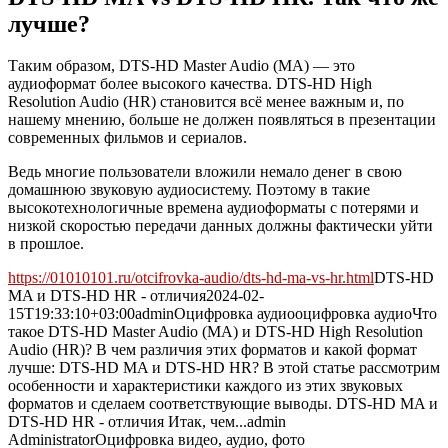
лучше?
Таким образом, DTS-HD Master Audio (MA) — это
аудиоформат более высокого качества. DTS-HD High
Resolution Audio (HR) становится всё менее важным и, по
нашему мнению, больше не должен появляться в презентации
современных фильмов и сериалов.
Ведь многие пользователи вложили немало денег в свою
домашнюю звуковую аудиосистему. Поэтому в такие
высокотехнологичные времена аудиоформаты с потерями и
низкой скоростью передачи данных должны фактически уйти
в прошлое.
https://01010101.ru/otcifrovka-audio/dts-hd-ma-vs-hr.html
DTS-HD
MA и DTS-HD HR - отличия
2024-02-
15T19:33:10+03:00
admin
Оцифровка аудио
оцифровка аудио
Что
такое DTS-HD Master Audio (MA) и DTS-HD High Resolution
Audio (HR)? В чем различия этих форматов и какой формат
лучше: DTS-HD MA и DTS-HD HR? В этой статье рассмотрим
особенности и характеристики каждого из этих звуковых
форматов и сделаем соответствующие выводы. DTS-HD MA и
DTS-HD HR - отличия Итак, чем...
admin
Administrator
Оцифровка видео, аудио, фото