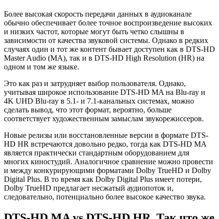
Более высокая скорость передачи данных в аудиоканале
обычно обеспечивает более точное воспроизведение высоких
и низких частот, которые могут быть четко слышны в
зависимости от качества звуковой системы. Однако в редких
случаях один и тот же контент бывает доступен как в DTS-HD
Master Audio (MA), так и в DTS-HD High Resolution (HR) на
одном и том же языке.
Это как раз и затрудняет выбор пользователя. Однако,
учитывая широкое использование DTS-HD MA на Blu-ray и
4K UHD Blu-ray в 5.1- и 7.1-канальных системах, можно
сделать вывод, что этот формат, вероятно, больше
соответствует художественным замыслам звукорежиссеров.
Новые релизы или восстановленные версии в формате DTS-
HD HR встречаются довольно редко, тогда как DTS-HD MA
является практически стандартным оборудованием для
многих киностудий. Аналогичное сравнение можно провести
и между конкурирующими форматами Dolby TrueHD и Dolby
Digital Plus. В то время как Dolby Digital Plus имеет потери,
Dolby TrueHD предлагает несжатый аудиопоток и,
следовательно, потенциально более высокое качество звука.
DTS-HD MA vs DTS-HD HR. Так что же