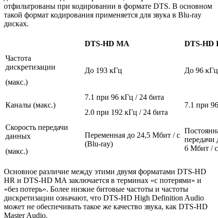
отфильтрованы при кодировании в формате DTS. В основном
такой формат кодирования применяется для звука в Blu-ray
дисках.
DTS-HD MA
DTS-HD
Частота
дискретизации
До 193 кГц
До 96 кГц
(макс.)
7.1 при 96 кГц / 24 бита
Каналы (макс.)
7.1 при 96
2.0 при 192 кГц / 24 бита
Скорость передачи
Постоянна
Переменная до 24,5 Мбит / с
данных
передачи 
(Blu-ray)
6 Мбит / с
(макс.)
Основное различие между этими двумя форматами DTS-HD
HR и DTS-HD MA заключается в терминах «с потерями» и
«без потерь». Более низкие битовые частоты и частоты
дискретизации означают, что DTS-HD High Definition Audio
может не обеспечивать такое же качество звука, как DTS-HD
Master Audio.