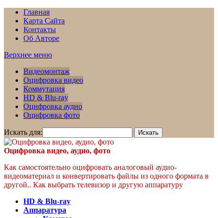
Главная
Карта Сайта
Контакты
Об Авторе
Верхнее меню
Видеомонтаж
Оцифровка видео
Коммутация
HD & Blu-ray
Оцифровка аудио
Оцифровка фото
Искать для:
Оцифровка видео, аудио, фото
Как самостоятельно оцифровать аналоговый аудио-
видеоматериал и конвертировать файлы из одного формата в
другой.. Как выбрать телевизор и другую аппаратуру
HD & Blu-ray
Аппаратура