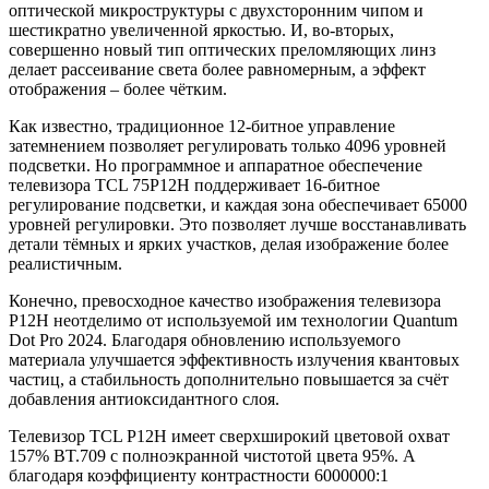
оптической микроструктуры с двухсторонним чипом и
шестикратно увеличенной яркостью. И, во-вторых,
совершенно новый тип оптических преломляющих линз
делает рассеивание света более равномерным, а эффект
отображения – более чётким.
Как известно, традиционное 12-битное управление
затемнением позволяет регулировать только 4096 уровней
подсветки. Но программное и аппаратное обеспечение
телевизора TCL 75P12H поддерживает 16-битное
регулирование подсветки, и каждая зона обеспечивает 65000
уровней регулировки. Это позволяет лучше восстанавливать
детали тёмных и ярких участков, делая изображение более
реалистичным.
Конечно, превосходное качество изображения телевизора
P12H неотделимо от используемой им технологии Quantum
Dot Pro 2024. Благодаря обновлению используемого
материала улучшается эффективность излучения квантовых
частиц, а стабильность дополнительно повышается за счёт
добавления антиоксидантного слоя.
Телевизор TCL P12H имеет сверхширокий цветовой охват
157% BT.709 с полноэкранной чистотой цвета 95%. А
благодаря коэффициенту контрастности 6000000:1