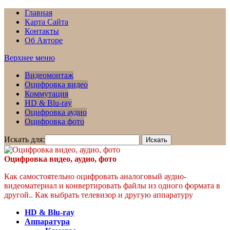
Главная
Карта Сайта
Контакты
Об Авторе
Верхнее меню
Видеомонтаж
Оцифровка видео
Коммутация
HD & Blu-ray
Оцифровка аудио
Оцифровка фото
Искать для:
Оцифровка видео, аудио, фото
Как самостоятельно оцифровать аналоговый аудио-
видеоматериал и конвертировать файлы из одного формата в
другой.. Как выбрать телевизор и другую аппаратуру
HD & Blu-ray
Аппаратура