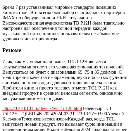
Бренд 7 раз устанавливал мировые стандарты домашних
кинотеатров. Это всегда был выбор официальных партнёров
IMAX по оборудованию и Hi-Fi энтузиастов.
Высококачественная аудиосистема ТВ P12H была тщательно
настроена для обеспечения точной передачи каждой
музыкальной ноты, принося пользователям незабываемое
удовольствие от просмотра.
Резюме
Итак, как мы упоминали выше, TCL P12H является
результатом многолетнего усовершенствования технологий.
Выпускаться он будет с диагоналями 65, 75 и 85 дюймов. С
точки зрения качества изображения, звука и богатых функций
системы, он производит довольно хорошие впечатления.
Любители кино и просто телешоу отметят TCL P12H как
звёздный продукт в среднем ценовом сегменте, однозначно
заслуживающий места в доме.
https://01010101.ru/device/tv/tcl-p12h.html
Телевизор TCL
75P12H – QLED 4K 2024
2024-03-31T23:13:57+03:00
Алексей
Касьянов
Телевизоры
телевизоры
Каждый раз, когда TCL
выпускает новый продукт, это вызывает бурю инноваций в
телевизионном мире. В конце февраля 2024 года был запущен