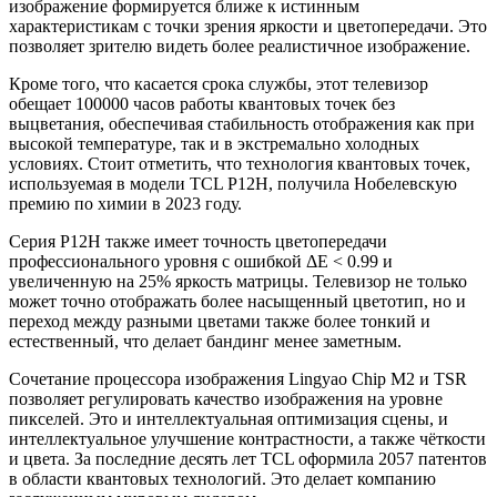
изображение формируется ближе к истинным
характеристикам с точки зрения яркости и цветопередачи. Это
позволяет зрителю видеть более реалистичное изображение.
Кроме того, что касается срока службы, этот телевизор
обещает 100000 часов работы квантовых точек без
выцветания, обеспечивая стабильность отображения как при
высокой температуре, так и в экстремально холодных
условиях. Стоит отметить, что технология квантовых точек,
используемая в модели TCL P12H, получила Нобелевскую
премию по химии в 2023 году.
Серия P12H также имеет точность цветопередачи
профессионального уровня с ошибкой ΔE < 0.99 и
увеличенную на 25% яркость матрицы. Телевизор не только
может точно отображать более насыщенный цветотип, но и
переход между разными цветами также более тонкий и
естественный, что делает бандинг менее заметным.
Сочетание процессора изображения Lingyao Chip M2 и TSR
позволяет регулировать качество изображения на уровне
пикселей. Это и интеллектуальная оптимизация сцены, и
интеллектуальное улучшение контрастности, а также чёткости
и цвета. За последние десять лет TCL оформила 2057 патентов
в области квантовых технологий. Это делает компанию