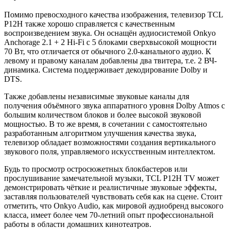
Помимо превосходного качества изображения, телевизор TCL
P12H также хорошо справляется с качественным
воспроизведением звука. Он оснащён аудиосистемой Onkyo
Anchorage 2.1 + 2 Hi-Fi с 5 блоками сверхвысокой мощности
70 Вт, что отличается от обычного 2.0-канального аудио. К
левому и правому каналам добавлены два твитера, т.е. 2 ВЧ-
динамика. Система поддерживает декодирование Dolby и
DTS.
Также добавлены независимые звуковые каналы для
получения объёмного звука аппаратного уровня Dolby Atmos с
большим количеством блоков и более высокой звуковой
мощностью. В то же время, в сочетании с самостоятельно
разработанным алгоритмом улучшения качества звука,
телевизор обладает возможностями создания вертикального
звукового поля, управляемого искусственным интеллектом.
Будь то просмотр остросюжетных блокбастеров или
прослушивание замечательной музыки, TCL P12H TV может
демонстрировать чёткие и реалистичные звуковые эффекты,
заставляя пользователей чувствовать себя как на сцене. Стоит
отметить, что Onkyo Audio, как мировой аудиобренд высокого
класса, имеет более чем 70-летний опыт профессиональной
работы в области домашних кинотеатров.