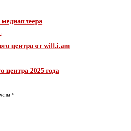
 медиаплеера
о центра от will.i.am
 центра 2025 года
ечены
*