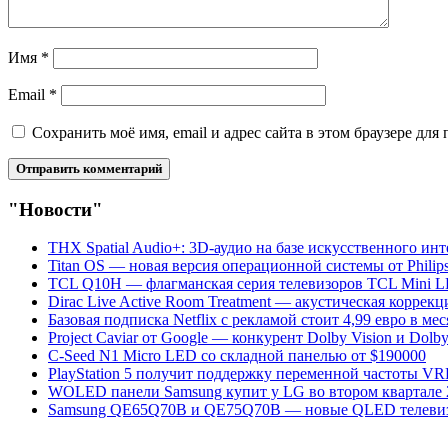
Имя
*
Email
*
Сохранить моё имя, email и адрес сайта в этом браузере д
"Новости"
THX Spatial Audio+: 3D-аудио на базе искусственного инт
Titan OS — новая версия операционной системы от Philips
TCL Q10H — флагманская серия телевизоров TCL Mini L
Dirac Live Active Room Treatment — акустическая коррек
Базовая подписка Netflix с рекламой стоит 4,99 евро в мес
Project Caviar от Google — конкурент Dolby Vision и Dolb
C-Seed N1 Micro LED со складной панелью от $190000
PlayStation 5 получит поддержку переменной частоты V
WOLED панели Samsung купит у LG во втором квартале 
Samsung QE65Q70B и QE75Q70B — новые QLED телевиз