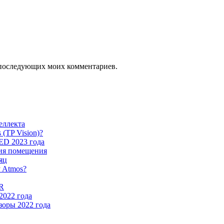
ля последующих моих комментариев.
еллекта
 (TP Vision)?
ED 2023 года
ция помещения
яц
y Atmos?
RR
2022 года
оры 2022 года