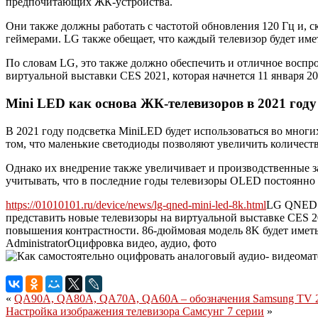
предпочитающих ЖК-устройства.
Они также должны работать с частотой обновления 120 Гц и, с
геймерами. LG также обещает, что каждый телевизор будет имет
По словам LG, это также должно обеспечить и отличное восп
виртуальной выставки CES 2021, которая начнется 11 января 20
Mini LED как основа ЖК-телевизоров в 2021 году
В 2021 году подсветка MiniLED будет использоваться во мног
том, что маленькие светодиоды позволяют увеличить количеств
Однако их внедрение также увеличивает и производственные за
учитывать, что в последние годы телевизоры OLED постоянно
https://01010101.ru/device/news/lg-qned-mini-led-8k.html
LG QNED 
представить новые телевизоры на виртуальной выставке CES 
повышения контрастности. 86-дюймовая модель 8K будет иметь
Administrator
Оцифровка видео, аудио, фото
«
QA90A, QA80A, QA70A, QA60A – обозначения Samsung TV 
Настройка изображения телевизора Самсунг 7 серии
»