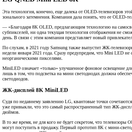
Эта технология, конечно, еще далека от OLED-телевизоров э
зонального затемнения. Компания дала понять, что ее OLED-т
— «Благодаря 8K OLED, предлагающим технологию на самосвет
субпикселей, ни одна текущая технология отображения не смо
день. В связи с этим компания представляет новый привлекате
По слухам, в 2021 году Samsung также выпустит ЖК-телевизор
недели января 2021 года. Сразу предупредим, что Mini LED не
неорганическими пикселями.
MiniLED означает «только» улучшенное фоновое освещение д
лишь в том, что подсветка на мини светодиодах должна обеспе
светодиодов.
ЖК-дисплей 8K MiniLED
Судя по недавнему заявлению LG, квантовые точки сочетаются
уже привыкли, что это самый распространенный тип ЖК-диспле
дюймов.
В то же время, не для кого не будет секретом, что телевизоры
могут поступить в продажу. Первый прототип 8K с мини-свето