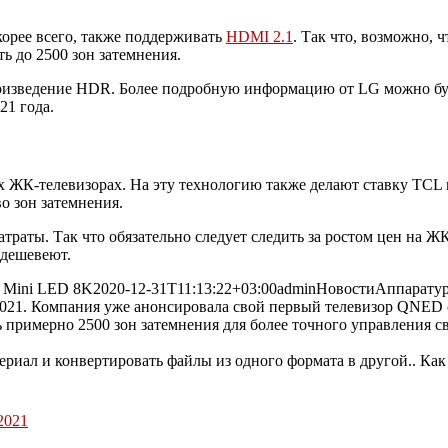
корее всего, также поддерживать
HDMI 2.1
. Так что, возможно, 
ь до 2500 зон затемнения.
роизведение HDR. Более подробную информацию от LG можно буд
21 года.
их ЖК-телевизорах. На эту технологию также делают ставку TCL
о зон затемнения.
траты. Так что обязательно следует следить за ростом цен на Ж
 дешевеют.
Mini LED 8K
2020-12-31T11:13:22+03:00
admin
Новости
Аппарату
2021. Компания уже анонсировала свой первый телевизор QNED 
 примерно 2500 зон затемнения для более точного управления с
2021