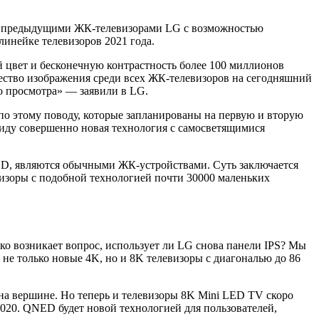
ю с предыдущими ЖК-телевизорами LG с возможностью
линейке телевизоров 2021 года.
цвет и бесконечную контрастность более 100 миллионов
чество изображения среди всех ЖК-телевизоров на сегодняшний
о просмотра» — заявили в LG.
 по этому поводу, которые запланированы на первую и вторую
виду совершенно новая технология с самосветящимися
ED, являются обычными ЖК-устройствами. Суть заключается
евизоры с подобной технологией почти 30000 маленьких
ко возникает вопрос, использует ли LG снова панели IPS? Мы
не только новые 4K, но и 8K телевизоры с диагональю до 86
я на вершине. Но теперь и телевизоры 8K Mini LED TV скоро
020. QNED будет новой технологией для пользователей,