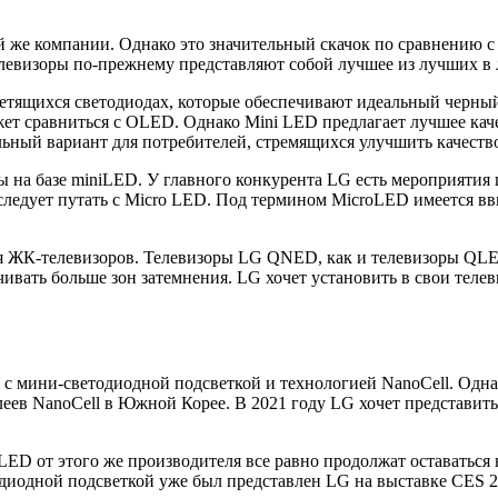
той же компании. Однако это значительный скачок по сравнени
елевизоры по-прежнему представляют собой лучшее из лучших в 
ящихся светодиодах, которые обеспечивают идеальный черный 
жет сравниться с OLED. Однако Mini LED предлагает лучшее ка
льный вариант для потребителей, стремящихся улучшить качеств
ы на базе miniLED. У главного конкурента LG есть мероприятия
 следует путать с Micro LED. Под термином MicroLED имеется в
ля ЖК-телевизоров. Телевизоры LG QNED, как и телевизоры QL
чивать больше зон затемнения. LG хочет установить в свои тел
 с мини-светодиодной подсветкой и технологией NanoCell. Одна
ев NanoCell в Южной Корее. В 2021 году LG хочет представить 
 OLED от этого же производителя все равно продолжат оставатьс
диодной подсветкой уже был представлен LG на выставке CES 2