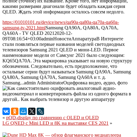
полное (точное) их название. Кроме того, нет информации,
какими размерами диагонали будет обладать каждая серия
QLED. Ждать этой информации осталось совсем недолго.
https://01010101.ru/device/news/qa90a-qa80a-qa70a-qa60a-
samsung-tv-2021.html
Samsung QA90A, QA80A, QA70A,
QA60A - TV QLED 2021
2020-12-
09T08:16:54+03:00
admin
Новости
Аппаратура
В Интернете
стали появляться первые названия моделей светодиодных
телевизоров Samsung 2021 QLED и мини-LED. Первое
наименование модели от Самсунг 2021 было следующим:
KQ65QA70A. Эта маркировка указывает на новую структуру
обозначения. Следовательно, есть предположение, что
остальные серии будут называться Samsung QA90A, Samsung
QA80A, Samsung QA70A, Samsung QA60A и т. д.
Samsung...
admin
Administrator
Оцифровка видео, аудио, фото
«
pQD-display по сравнению с OLED и QLED
LG QNED с Mini LED и 8K на выставке CES 2021
»