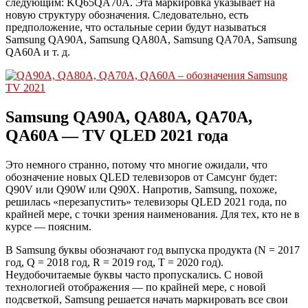
следующим: KQ65QA70A. Эта маркировка указывает на
новую структуру обозначения. Следовательно, есть
предположение, что остальные серии будут называться
Samsung QA90A, Samsung QA80A, Samsung QA70A, Samsung
QA60A и т. д.
Samsung QA90A, QA80A, QA70A,
QA60A — TV QLED 2021 года
Это немного странно, потому что многие ожидали, что
обозначение новых QLED телевизоров от Самсунг будет:
Q90V или Q90W или Q90X. Напротив, Samsung, похоже,
решилась «перезапустить» телевизоры QLED 2021 года, по
крайней мере, с точки зрения наименования. Для тех, кто не в
курсе — поясним.
В Samsung буквы обозначают год выпуска продукта (N = 2017
год, Q = 2018 год, R = 2019 год, T = 2020 год).
Неудобочитаемые буквы часто пропускались. С новой
технологией отображения — по крайней мере, с новой
подсветкой, Samsung решается начать маркировать все свои