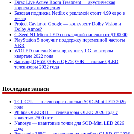
Dirac Live Active Room Treatment — акустическая
коррекция помещения
Базовая подписка Netflix с рекламой стоит 4,99 евро в
месяц
Project Caviar от Google — конкурент Dolby Vision и
Dolby Atmos?
C-Seed N1 Micro LED со складной панелью от $190000
PlayStation 5 получит поддержку переменной частоты
VRR
WOLED панели Samsung купит у LG во втором
квартале 2022 года
Samsung QE65Q70B и QE75Q70B — новые QLED
телевизоры 2022 года
Последние записи
TCL C7L — телевизор с панелью SQD-Mini LED 2026
года
Philips OLED811 — телевизоры OLED 2026 года с
яркостью 2500 нит
Nanosys — квантовые точки для SQD-Mini LED 2026
года
Panasonic Z85C — телевизор из линейки OLED SE 2026