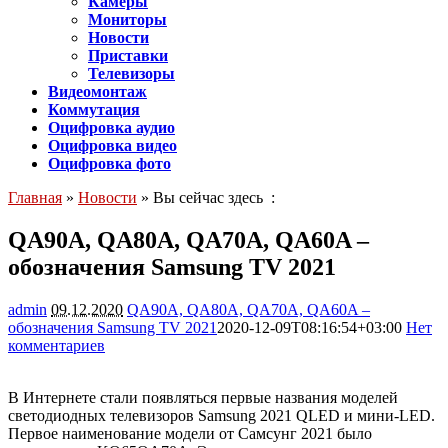
Камеры
Мониторы
Новости
Приставки
Телевизоры
Видеомонтаж
Коммутация
Оцифровка аудио
Оцифровка видео
Оцифровка фото
Главная
»
Новости
» Вы сейчас здесь :
QA90A, QA80A, QA70A, QA60A –
обозначения Samsung TV 2021
admin
09.12.2020
QA90A, QA80A, QA70A, QA60A –
обозначения Samsung TV 2021
2020-12-09T08:16:54+03:00
Нет
комментариев
1212
В Интернете стали появляться первые названия моделей
светодиодных телевизоров Samsung 2021 QLED и мини-LED.
Первое наименование модели от Самсунг 2021 было