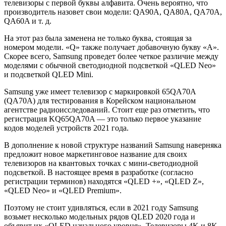
телевизоры с первой буквы алфавита. Очень вероятно, что
производитель назовет свои модели: QA90A, QA80A, QA70A,
QA60A и т. д.
На этот раз была заменена не только буква, стоящая за
номером модели. «Q» также получает добавочную букву «A».
Скорее всего, Samsung проведет более четкое различие между
моделями с обычной светодиодной подсветкой «QLED Neo»
и подсветкой QLED Mini.
Samsung уже имеет телевизор с маркировкой 65QA70A
(QA70A) для тестирования в Корейском национальном
агентстве радиоисследований. Стоит еще раз отметить, что
регистрация KQ65QA70A — это только первое указание
кодов моделей устройств 2021 года.
В дополнение к новой структуре названий Samsung наверняка
предложит новое маркетинговое название для своих
телевизоров на квантовых точках с мини-светодиодной
подсветкой. В настоящее время в разработке (согласно
регистрации терминов) находятся «QLED +», «QLED Z»,
«QLED Neo» и «QLED Premium».
Поэтому не стоит удивляться, если в 2021 году Samsung
возьмет несколько модельных рядов QLED 2020 года и
объявит их «QLED начального уровня». Телевизоры 4K и 8K