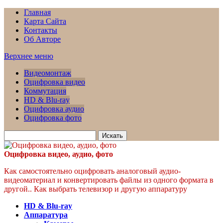
Главная
Карта Сайта
Контакты
Об Авторе
Верхнее меню
Видеомонтаж
Оцифровка видео
Коммутация
HD & Blu-ray
Оцифровка аудио
Оцифровка фото
Искать
для:
Оцифровка видео, аудио, фото
Как самостоятельно оцифровать аналоговый аудио-
видеоматериал и конвертировать файлы из одного формата в
другой.. Как выбрать телевизор и другую аппаратуру
HD & Blu-ray
Аппаратура