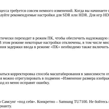
есса требуется совсем немного изменений. Когда вы начинаете 
ьзуйте рекомендуемые настройки для SDR или HDR. Для игр HD
атически переходит в режим ПК, чтобы обеспечить надлежащую 
 этом режиме некоторые настройки отключены, в том числе мног
ния задержки ввода в режиме «ПК» необходимо также включить
аться корректировка способа масштабирования в зависимости от
ния можно отрегулировать в подменю «Изменение размера изобр
ход из меню исправят ошибку.
ор Самсунг «под себя». Конкретно – Samsung TU7100. Не бойтесь
рианту.