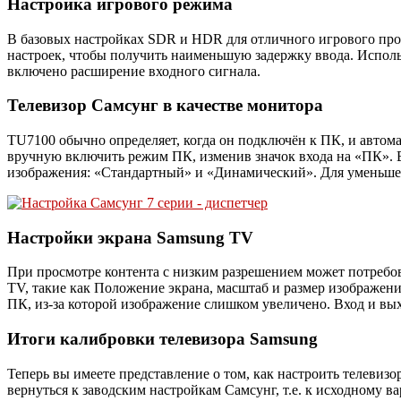
Настройка игрового режима
В базовых настройках SDR и HDR для отличного игрового проц
настроек, чтобы получить наименьшую задержку ввода. Испол
включено расширение входного сигнала.
Телевизор Самсунг в качестве монитора
TU7100 обычно определяет, когда он подключён к ПК, и автом
вручную включить режим ПК, изменив значок входа на «ПК». В
изображения: «Стандартный» и «Динамический». Для уменьше
Настройки экрана Samsung TV
При просмотре контента с низким разрешением может потребов
TV, такие как Положение экрана, масштаб и размер изображе
ПК, из-за которой изображение слишком увеличено. Вход и вы
Итоги калибровки телевизора Samsung
Теперь вы имеете представление о том, как настроить телевиз
вернуться к заводским настройкам Самсунг, т.е. к исходному ва