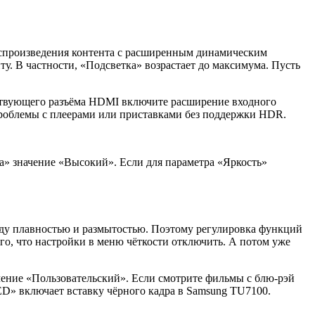
воспроизведения контента с расширенным динамическим
. В частности, «Подсветка» возрастает до максимума. Пусть
тствующего разъёма HDMI включите расширение входного
 проблемы с плеерами или приставками без поддержки HDR.
та» значение «Высокий». Если для параметра «Яркость»
жду плавностью и размытостью. Поэтому регулировка функций
го, что настройки в меню чёткости отключить. А потом уже
чение «Пользовательский». Если смотрите фильмы с блю-рэй
ED» включает вставку чёрного кадра в Samsung TU7100.