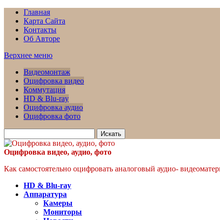
Главная
Карта Сайта
Контакты
Об Авторе
Верхнее меню
Видеомонтаж
Оцифровка видео
Коммутация
HD & Blu-ray
Оцифровка аудио
Оцифровка фото
Искать
для:
Оцифровка видео, аудио, фото
Как самостоятельно оцифровать аналоговый аудио- видеоматери
HD & Blu-ray
Аппаратура
Камеры
Мониторы