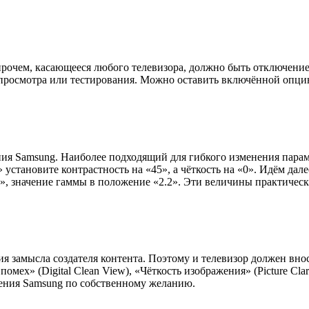
прочем, касающееся любого телевизора, должно быть отключени
просмотра или тестирования. Можно оставить включённой опцию 
ния Samsung. Наиболее подходящий для гибкого изменения пара
становите контрастность на «45», а чёткость на «0». Идём далее
2», значение гаммы в положение «2.2». Эти величины практическ
я замысла создателя контента. Поэтому и телевизор должен вно
ех» (Digital Clean View), «Чёткость изображения» (Picture Clar
жения Samsung по собственному желанию.