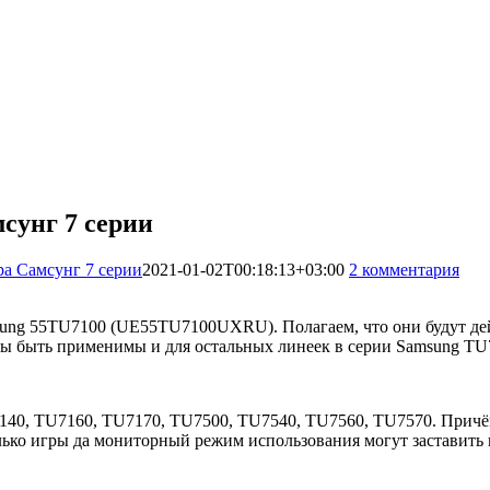
сунг 7 серии
ра Самсунг 7 серии
2021-01-02T00:18:13+03:00
2 комментария
20
sung 55TU7100 (UE55TU7100UXRU). Полагаем, что они будут дей
жны быть применимы и для остальных линеек в серии Samsung TU
40, TU7160, TU7170, TU7500, TU7540, TU7560, TU7570. Причём
лько игры да мониторный режим использования могут заставить 