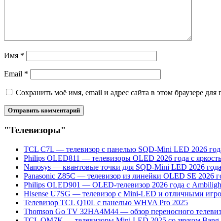
Имя
*
Email
*
Сохранить моё имя, email и адрес сайта в этом браузере д
"Телевизоры"
TCL C7L — телевизор с панелью SQD-Mini LED 2026 год
Philips OLED811 — телевизоры OLED 2026 года с яркост
Nanosys — квантовые точки для SQD-Mini LED 2026 год
Panasonic Z85C — телевизор из линейки OLED SE 2026 г
Philips OLED901 — OLED-телевизор 2026 года с Ambiligh
Hisense U7SG — телевизор с Mini-LED и отличными иг
Телевизор TCL Q10L с панелью WHVA Pro 2025
Thomson Go TV 32HA4M44 — обзор переносного телевизо
TCL QM7K — телевизоры Mini LED 2025 со звуком Bang 