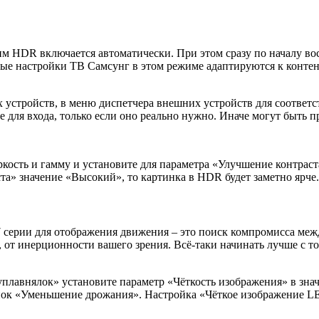
жим HDR включается автоматически. При этом сразу по началу 
е настройки ТВ Самсунг в этом режиме адаптируются к контенту
х устройств, в меню диспетчера внешних устройств для соотве
ие для входа, только если оно реально нужно. Иначе могут быть
яркость и гамму и установите для параметра «Улучшение контрас
ста» значение «Высокий», то картинка в HDR будет заметно ярче.
7 серии для отображения движения – это поиск компромисса ме
от инерционности вашего зрения. Всё-таки начинать лучше с то
плавнялок» установите параметр «Чёткость изображения» в зна
унок «Уменьшение дрожания». Настройка «Чёткое изображение L