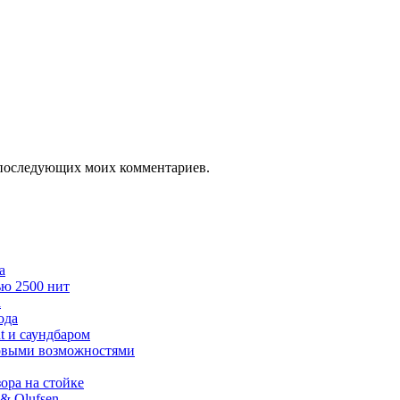
ля последующих моих комментариев.
а
ью 2500 нит
а
ода
t и саундбаром
ровыми возможностями
ра на стойке
& Olufsen