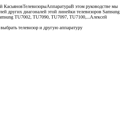
й Касьянов
Телевизоры
Аппаратура
В этом руководстве мы
лей других диагоналей этой линейки телевизоров Samsung
amsung TU7002, TU7090, TU7097, TU7100,...
Алексей