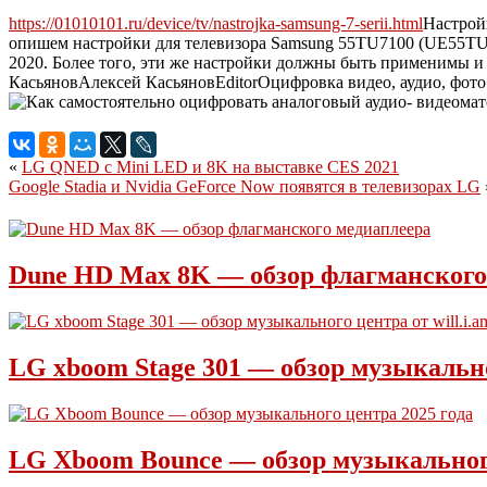
https://01010101.ru/device/tv/nastrojka-samsung-7-serii.html
Настрой
опишем настройки для телевизора Samsung 55TU7100 (UE55TU7
2020. Более того, эти же настройки должны быть применимы и
Касьянов
Алексей
Касьянов
Editor
Оцифровка видео, аудио, фото
«
LG QNED с Mini LED и 8K на выставке CES 2021
Google Stadia и Nvidia GeForce Now появятся в телевизорах LG
Dune HD Max 8K — обзор флагманского
LG xboom Stage 301 — обзор музыкальног
LG Xboom Bounce — обзор музыкального