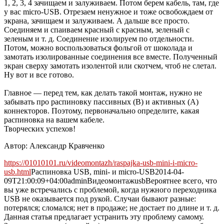
1, 2, 3, 4 зачищаем и залуживаем. Потом берем кабель, там, где
у вас micro-USB. Отрезаем ненужное и тоже освобождаем от
экрана, зачищаем и залуживаем. А дальше все просто.
Соединяем и спаиваем красный с красным, зеленый с
зеленым и т. д. Соединение изолируем по отдельности.
Потом, можно воспользоваться фольгой от шоколада и
замотать изолированные соединения все вместе. Полученный
экран сверху замотать изолентой или скотчем, чтоб не слетал.
Ну вот и все готово.
Главное — перед тем, как делать такой монтаж, нужно не
забывать про распиновку пассивных (B) и активных (A)
коннекторов. Поэтому, первоначально определите, какая
распиновка на вашем кабеле.
Творческих успехов!
Автор: Александр Кравченко
https://01010101.ru/videomontazh/raspajka-usb-mini-i-micro-
usb.html
Распиновка USB, mini- и micro-USB
2014-04-
09T21:00:09+04:00
admin
Видеомонтаж
usb
Вероятнее всего, что
вы уже встречались с проблемой, когда нужного переходника
USB не оказывается под рукой. Случаи бывают разные:
потерялся; сломался; нет в продаже; не достает по длине и т. д.
Данная статья предлагает устранить эту проблему самому.