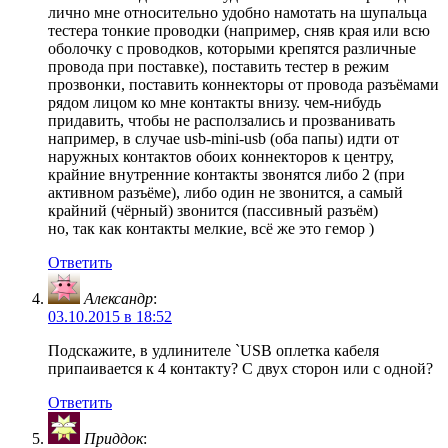
лично мне относительно удобно намотать на шупальца
тестера тонкие проводки (например, сняв края или всю
оболочку с проводков, которыми крепятся различные
провода при поставке), поставить тестер в режим
прозвонки, поставить коннекторы от провода разъёмами
рядом лицом ко мне контакты внизу. чем-нибудь
придавить, чтобы не расползались и прозванивать
например, в случае usb-mini-usb (оба папы) идти от
наружных контактов обоих коннекторов к центру,
крайние внутренние контакты звонятся либо 2 (при
активном разъёме), либо один не звонится, а самый
крайний (чёрный) звонится (пассивный разъём)
но, так как контакты мелкие, всё же это гемор )
Ответить
Александр
:
03.10.2015 в 18:52
Подскажите, в удлинителе `USB оплетка кабеля
припаивается к 4 контакту? С двух сторон или с одной?
Ответить
Приддок
: