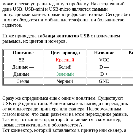
можете легко устранить данную проблему. На сегодняшний
день
USB, USB-mini и USB-micro являются самыми
популярными коннекторами в цифровой технике. Сегодня без
них не обходятся ни мобильные телефоны, ни большинство
гаджетов.
Ниже приведена
таблица контактов USB
с назначением
разъемов, их цветов и номеров.
Описание
Цвет провода
Название
В
5В+
Красный
VCC
Данные —
Белый
D —
Данные +
Зеленый
D +
Земля
Черный
GND
Сразу же определимся еще с одним понятием. Существуют
USB ещё одного типа. Вспоминаем как выглядит переходник
от компьютера до принтера или сканера. Невооруженным
глазом видно, что сами разъемы на этом переходнике разные.
Так вот, тот коннектор, который вставляется в компьютер,
называется активным и обозначается А.
Тот коннектор, который вставляется в принтер или сканер, а