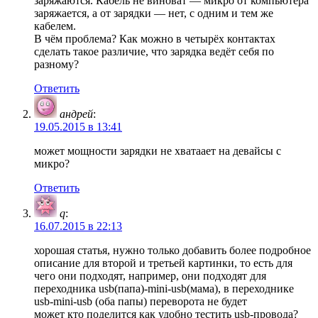
заряжаются. Кабель не виноват — микро от компьютера
заряжается, а от зарядки — нет, с одним и тем же
кабелем.
В чём проблема? Как можно в четырёх контактах
сделать такое различие, что зарядка ведёт себя по
разному?
Ответить
андрей
:
19.05.2015 в 13:41
может мощности зарядки не хватаает на девайсы с
микро?
Ответить
q
:
16.07.2015 в 22:13
хорошая статья, нужно только добавить более подробное
описание для второй и третьей картинки, то есть для
чего они подходят, например, они подходят для
переходника usb(папа)-mini-usb(мама), в переходнике
usb-mini-usb (оба папы) переворота не будет
может кто поделится как удобно тестить usb-провода?