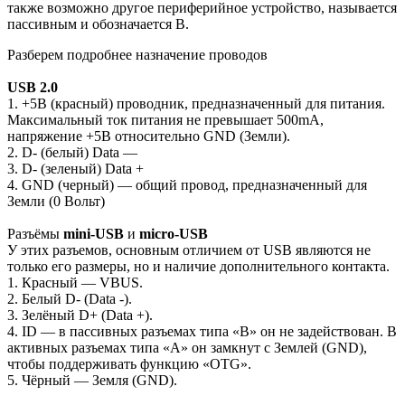
также возможно другое периферийное устройство, называется
пассивным и обозначается B.
Разберем подробнее назначение проводов
USB 2.0
1. +5В (красный) проводник, предназначенный для питания.
Максимальный ток питания не превышает 500mA,
напряжение +5В относительно GND (Земли).
2. D- (белый) Data —
3. D- (зеленый) Data +
4. GND (черный) — общий провод, предназначенный для
Земли (0 Вольт)
Разъёмы
mini-USB
и
micro-USB
У этих разъемов, основным отличием от USB являются не
только его размеры, но и наличие дополнительного контакта.
1. Красный — VBUS.
2. Белый D- (Data -).
3. Зелёный D+ (Data +).
4. ID — в пассивных разъемах типа «B» он не задействован. В
активных разъемах типа «A» он замкнут с Землей (GND),
чтобы поддерживать функцию «OTG».
5. Чёрный — Земля (GND).