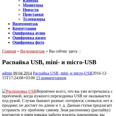
Камеры
Мониторы
Новости
Приставки
Телевизоры
Видеомонтаж
Коммутация
Оцифровка аудио
Оцифровка видео
Оцифровка фото
Главная
»
Видеомонтаж
» Вы сейчас здесь :
Распайка USB, mini- и micro-USB
admin
09.04.2014
Распайка USB, mini- и micro-USB
2016-12-
15T17:24:08+03:00
15 комментариев
63466
Вероятнее всего, что вы уже встречались с
проблемой, когда нужного переходника USB не оказывается
под рукой. Случаи бывают разные: потерялся; сломался; нет в
продаже; не достает по длине и т. д. Данная статья предлагает
устранить эту проблему самому. Зная распиновку (распайку)
контактов и имея навыки работы владеть паяльником, вы