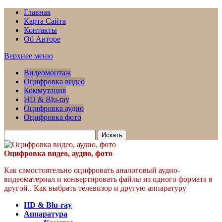
Главная
Карта Сайта
Контакты
Об Авторе
Верхнее меню
Видеомонтаж
Оцифровка видео
Коммутация
HD & Blu-ray
Оцифровка аудио
Оцифровка фото
Искать
для:
Оцифровка видео, аудио, фото
Как самостоятельно оцифровать аналоговый аудио-
видеоматериал и конвертировать файлы из одного формата в
другой.. Как выбрать телевизор и другую аппаратуру
HD & Blu-ray
Аппаратура