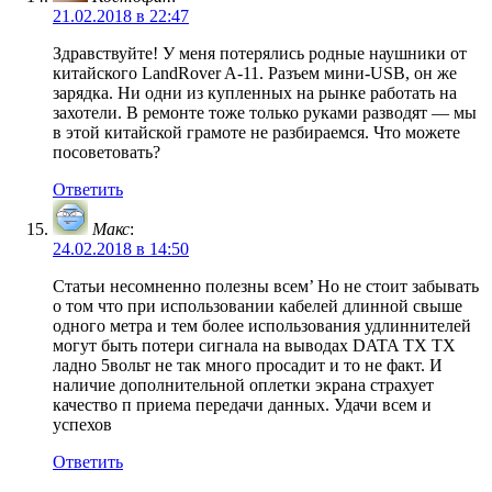
21.02.2018 в 22:47
Здравствуйте! У меня потерялись родные наушники от
китайского LandRover A-11. Разъем мини-USB, он же
зарядка. Ни одни из купленных на рынке работать на
захотели. В ремонте тоже только руками разводят — мы
в этой китайской грамоте не разбираемся. Что можете
посоветовать?
Ответить
Макс
:
24.02.2018 в 14:50
Статьи несомненно полезны всем’ Но не стоит забывать
о том что при использовании кабелей длинной свыше
одного метра и тем более использования удлиннителей
могут быть потери сигнала на выводах DATA TX TX
ладно 5вольт не так много просадит и то не факт. И
наличие дополнительной оплетки экрана страхует
качество п приема передачи данных. Удачи всем и
успехов
Ответить