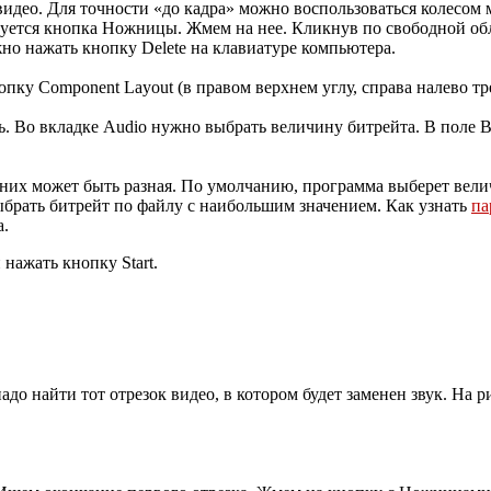
я видео. Для точности «до кадра» можно воспользоваться колесо
руется кнопка Ножницы. Жмем на нее. Кликнув по свободной об
жно нажать кнопку Delete на клавиатуре компьютера.
ку Component Layout (в правом верхнем углу, справа налево тре
ь. Во вкладке Audio нужно выбрать величину битрейта. В поле B
них может быть разная. По умолчанию, программа выберет вели
выбрать битрейт по файлу с наибольшим значением. Как узнать
па
а.
 нажать кнопку Start.
до найти тот отрезок видео, в котором будет заменен звук. На р