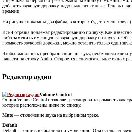
Ищем начало первого отрезка. Жмем на кнопку с Ножницами. 
добавить звуковую дорожку, надо выделить так же. Теперь надо
времени.
На рисунке показаны два файла, в которых будет заменен звук 
Все 4 отрезка подлежат редактированию по звуку. Как известн
либо
заменить
имеющуюся звуковую дорожку на другую. Обычно
громкость звуковой дорожки, можно оставить только один звуко
Чтобы выполнить преобразование по звуку, необходимо кликну
навести на строку Audio. Откроется вспомогательное окно с р
Редактор аудио
Volume Control
Опция Volume Control позволяет регулировать громкость как ср
которые расположены ниже по списку.
Mute
— отключение звука на выбранном треке.
Default
Default — опция, выбранная по умолчанию. Она оставляет звук