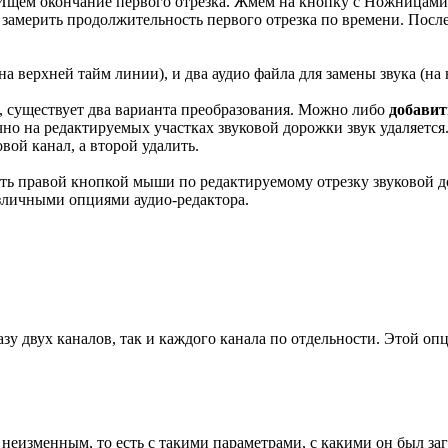
Ищем окончание первого отрезка. Жмем на кнопку с Ножницами
 замерить продолжительность первого отрезка по времени. После
(на верхней тайм линии), и два аудио файла для замены звука (н
о, существует два варианта преобразования. Можно либо
добавит
 на редактируемых участках звуковой дорожки звук удаляется. 
вой канал, а второй удалить.
ть правой кнопкой мыши по редактируемому отрезку звуковой до
азличными опциями аудио-редактора.
азу двух каналов, так и каждого канала по отдельности. Этой о
 неизменным, то есть с такими параметрами, с какими он был за