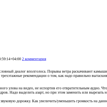
:59:14+04:00
2 комментария
4472
ловный диалог вполголоса. Порывы ветра раскачивают камыши. Р
ь трехэтажные рекомендации о том, как надо правильно вытаскиват
ного улова на видео, не испортив его отвратительным аудио. Чт
дров. Надо выделить азарт, но при этом заменить или вырезать 
вуковую дорожку. Как увеличить/уменьшить громкость на данно