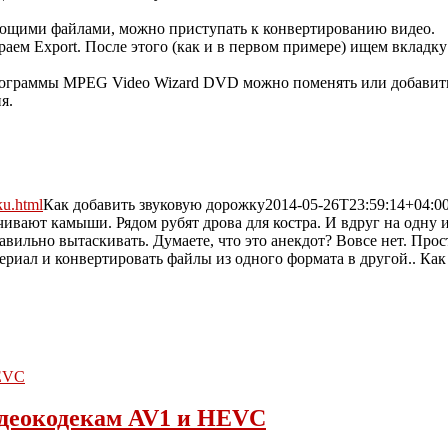
ющими файлами, можно приступать к конвертированию видео.
м Export. После этого (как и в первом примере) ищем вкладку M
ограммы MPEG Video Wizard DVD можно поменять или добавить
я.
ku.html
Как добавить звуковую дорожку
2014-05-26T23:59:14+04:0
вают камыши. Рядом рубят дрова для костра. И вдруг на одну из
вильно вытаскивать. Думаете, что это анекдот? Вовсе нет. Прост
деокодекам AV1 и HEVC