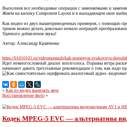
Выполнив все необходимые операции с заменяемыми и заменя
Жмем на кнопку Component Layout и в выпадающем окне выбирае
Как видно из двух вышеприведенных примеров, с помощью пр
треком можно делать довольно немало операций преобразовани
Удачного добавления звука!
Автор: Александр Кравченко
https://01010101.ru/videomontazh/kak-pomenyat-zvukovuyu-dorozh
Идет немногословный диалог вполголоса. Порывы ветра раскачи
начинают давать трехэтажные рекомендации о том, как надо пра
«
Как из видео вырезать звук
Восстановление фото
»
Кодек MPEG-5 EVC — альтернатива ви