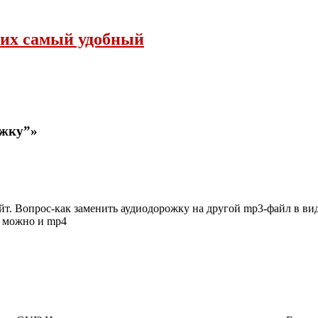
 них самый удобный
ожку”»
йт. Вопрос-как заменить аудиодорожку на другой mp3-файл в ви
о можно и mp4