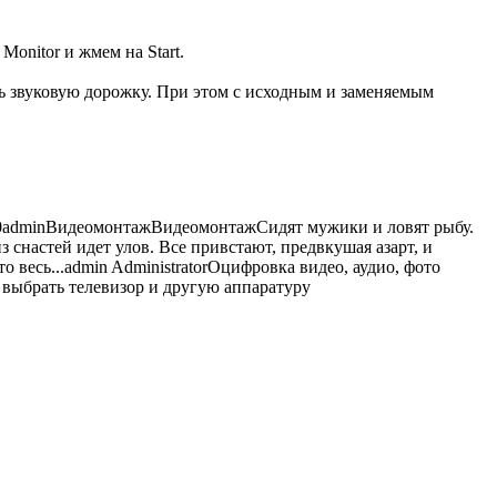
onitor и жмем на Start.
 звуковую дорожку. При этом с исходным и заменяемым
0
admin
Видеомонтаж
Видеомонтаж
Сидят мужики и ловят рыбу.
 снастей идет улов. Все привстают, предвкушая азарт, и
о весь...
admin
Administrator
Оцифровка видео, аудио, фото