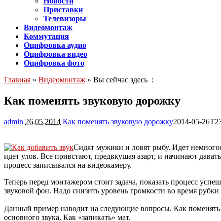
Новости
Приставки
Телевизоры
Видеомонтаж
Коммутация
Оцифровка аудио
Оцифровка видео
Оцифровка фото
Главная
»
Видеомонтаж
» Вы сейчас здесь :
Как поменять звуковую дорожку
admin
26.05.2014
Как поменять звуковую дорожку
2014-05-26T23
Сидят мужики и ловят рыбу. Идет немногос
идет улов. Все привстают, предвкушая азарт, и начинают дават
процесс записывался на видеокамеру.
Теперь перед монтажером стоит задача, показать процесс
успеш
звуковой фон. Надо снизить уровень громкости во время рубки 
Данный пример наводит на следующие вопросы. Как поменять з
основного звука. Как «запикать» мат.