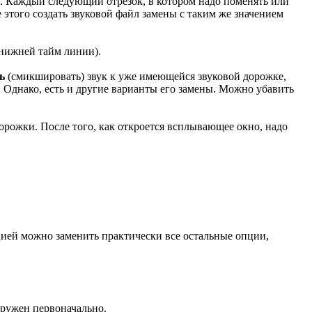
. Каждый следующий отрезок, в котором надо поменять или
 этого создать звуковой файл замены с таким же значением
а нижней тайм линии).
ь
(смикшировать) звук к уже имеющейся звуковой дорожке,
Однако, есть и другие варианты его замены. Можно убавить
рожки. После того, как откроется всплывающее окно, надо
пцией можно заменить практически все остальные опции,
гружен первоначально.