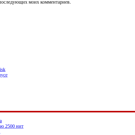
ля последующих моих комментариев.
isk
пусе
а
ью 2500 нит
а