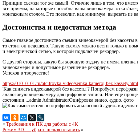
Принцип съемки тот же самый. Отличие лишь в том, что вмест
все приемы, на которые способна ваша видеокамера: откат/нае
монтажным столом. Это позволит, как минимум, вырезать из ва
Достоинства и недостатки метода
Самое главное достоинство съемки видеокамерой без кассеты в
то стоит он недешево. Такую съемку можно вести только в пом
и электрической сетью, к которой подключен рекордер.
С другой стороны, какую бы хорошую отдачу не имела пленка н
видеокамеры и допустимое разрешение рекордера.
Успехов в творчестве!
https://01010101.ru/otcifrovka-video/semka-kameroj-bez-kassety.html
'Как снимать видеокамерой без кассеты'? Попробуем перефрази
аналоговую видеокамеру для цифровой записи. Или еще проще: 
состоянии....
admin
Administrator
Оцифровка видео, аудио, фото
«
Требования к ПК для работы с 4K
Режим 3D — убрать нельзя оставить
»