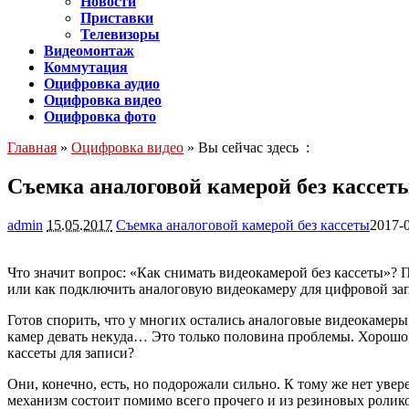
Новости
Приставки
Телевизоры
Видеомонтаж
Коммутация
Оцифровка аудио
Оцифровка видео
Оцифровка фото
Главная
»
Оцифровка видео
» Вы сейчас здесь :
Съемка аналоговой камерой без кассет
admin
15.05.2017
Съемка аналоговой камерой без кассеты
2017-
Что значит вопрос: «Как снимать видеокамерой без кассеты»? 
или как подключить аналоговую видеокамеру для цифровой зап
Готов спорить, что у многих остались аналоговые видеокамеры
камер девать некуда… Это только половина проблемы. Хорошо, 
кассеты для записи?
Они, конечно, есть, но подорожали сильно. К тому же нет увер
механизм состоит помимо всего прочего и из резиновых роликов