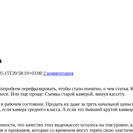
ы
05-15T20:58:19+03:00
2 комментария
10624
Попробуем перефразировать, чтобы стало понятно, о чем статья.
иси. Или еще проще: Съемка старой камерой, минуя кассету.
 в рабочем состоянии. Продать их даже за треть начальной цен
если камера среднего класса. А если это бывший крутой камкор
енности, что качество этих видеокассет осталось на том уровне,
 и прижимов, которые со временем могут терять свою эластичнос