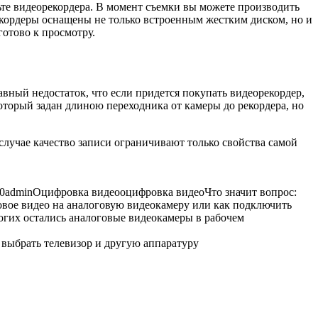
ьте видеорекордера. В момент съемки вы можете производить
рекордеры оснащены не только встроенным жестким диском, но и
готово к просмотру.
вный недостаток, что если придется покупать видеорекордер,
оторый задан длиною переходника от камеры до рекордера, но
случае качество записи ограничивают только свойства самой
0
admin
Оцифровка видео
оцифровка видео
Что значит вопрос:
ровое видео на аналоговую видеокамеру или как подключить
ногих остались аналоговые видеокамеры в рабочем