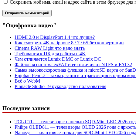
Сохранить моё имя, email и адрес сайта в этом браузере д
"Оцифровка видео"
HDMI 2.0 и DisplayPort 1.4 что лучше?
Как смотреть 4K на iphone 8 / 7 / 6S без конвертации
Cinema RAW Light что надо знать
Требования к ПК для работы с 4K
Чем отличается Lumix DMC от Lumix DC
Файловая система exFAT и ее отличия от NTFS и FAT32
Самая высокоскоростная флешка и microSD карта от SanD
Epiphan Pearl-2 – захват, запись и трансляция в одном кор
Всё о WebM
Pinnacle Studio 19 руководство пользователя
Последние записи
TCL C7L — телевизор с панелью SQD-Mini LED 2026 год
Philips OLED811 — телевизоры OLED 2026 года с яркост
Nanosys — квантовые точки для SQD-Mini LED 2026 год