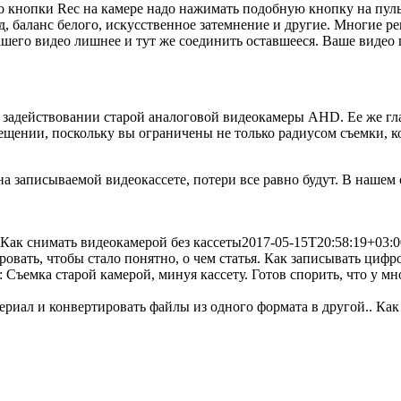
о кнопки Rec на камере надо нажимать подобную кнопку на пул
зд, баланс белого, искусственное затемнение и другие. Многие 
шего видео лишнее и тут же соединить оставшееся. Ваше видео 
 задействовании старой аналоговой видеокамеры AHD. Ее же гла
ещении, поскольку вы ограничены не только радиусом съемки, к
а записываемой видеокассете, потери все равно будут. В нашем 
Как снимать видеокамерой без кассеты
2017-05-15T20:58:19+03:0
ровать, чтобы стало понятно, о чем статья. Как записывать циф
Съемка старой камерой, минуя кассету. Готов спорить, что у м