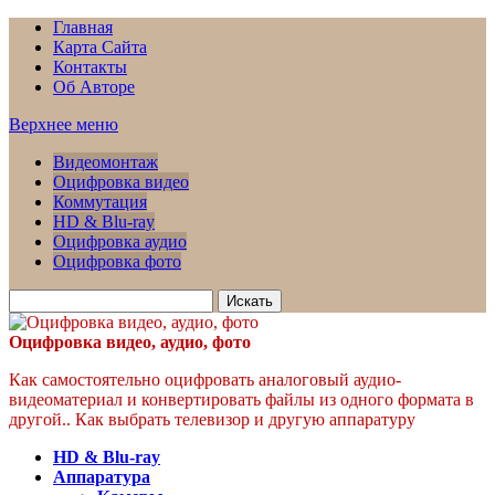
Главная
Карта Сайта
Контакты
Об Авторе
Верхнее меню
Видеомонтаж
Оцифровка видео
Коммутация
HD & Blu-ray
Оцифровка аудио
Оцифровка фото
Искать
для:
Оцифровка видео, аудио, фото
Как самостоятельно оцифровать аналоговый аудио-
видеоматериал и конвертировать файлы из одного формата в
другой.. Как выбрать телевизор и другую аппаратуру
HD & Blu-ray
Аппаратура