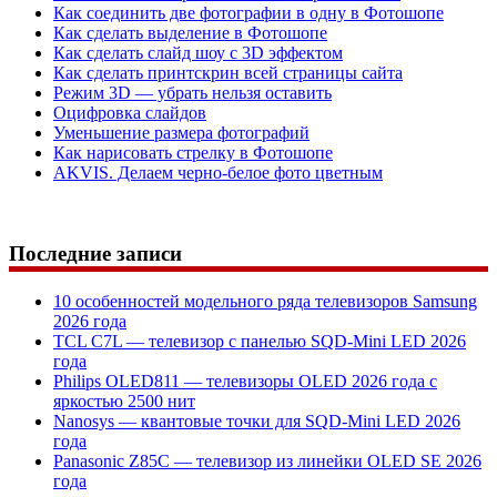
Как соединить две фотографии в одну в Фотошопе
Как сделать выделение в Фотошопе
Как сделать слайд шоу с 3D эффектом
Как сделать принтскрин всей страницы сайта
Режим 3D — убрать нельзя оставить
Оцифровка слайдов
Уменьшение размера фотографий
Как нарисовать стрелку в Фотошопе
AKVIS. Делаем черно-белое фото цветным
Последние записи
10 особенностей модельного ряда телевизоров Samsung
2026 года
TCL C7L — телевизор с панелью SQD-Mini LED 2026
года
Philips OLED811 — телевизоры OLED 2026 года с
яркостью 2500 нит
Nanosys — квантовые точки для SQD-Mini LED 2026
года
Panasonic Z85C — телевизор из линейки OLED SE 2026
года