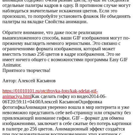
отдельные палитры кадров в одну. В противном случае могут
наблюдаться значительные искажения цветов. Если это
произошло, то попробуйте установить флажок Не объединять
палитры на вкладке Свойства анимации.
Обратите внимание, что даже после реализации
вышеизложенного способа, ваши GIF изображения могут по-
прежнему выглядеть немного зернистыми. Это связано с
ограничениями формата изображения, который может
вместить только 256 цветов в кадре изображения. Это не
имеет ничего общего с возможностями программы Easy GIF
Animator.
Приятного творчества!
Автор: Алексей Касьянов
https://01010101.ru/otcifrovka-foto/kak-sdelat-gif-
animaciyu.html
Как сделать гифку из видео
2014-06-
06T20:59:11+04:00
Алексей Касьянов
Оцифровка
фото
гифка
Анимация уверенно вошла в мир интернета и уже
невозможно представить себе веб-страницу или открытку без
привлекающей внимание гифки. GIF – формат для обмена
изображениями, заключает в себе сжатые без потерь картинки
в палитре до 256 цветов. Анимационный эффект создаётся
при последовательном воспроизведении этих картинок с