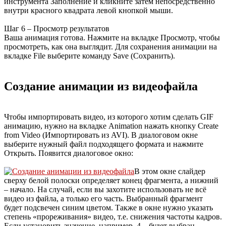
инструмента Заполнение и кликните затем непосредственно
внутри красного квадрата левой кнопкой мыши.
Шаг 6 – Просмотр результатов
Ваша анимация готова. Нажмите на вкладке Просмотр, чтобы
просмотреть, как она выглядит. Для сохранения анимации на
вкладке File выберите команду Save (Сохранить).
Создание анимации из видеофайла
Чтобы импортировать видео, из которого хотим сделать GIF
анимацию, нужно на вкладке Animation нажать кнопку Create
from Video (Импортировать из AVI). В диалоговом окне
выберите нужный файл подходящего формата и нажмите
Открыть. Появится диалоговое окно:
В этом окне слайдер
сверху белой полоски определяет конец фрагмента, а нижний
– начало. На случай, если вы захотите использовать не всё
видео из файла, а только его часть. Выбранный фрагмент
будет подсвечен синим цветом. Также в окне нужно указать
степень «прореживания» видео, т.е. снижения частоты кадров.
Если установить значение, например, 4 – будет выбран