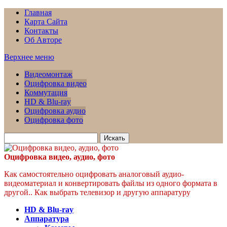
Главная
Карта Сайта
Контакты
Об Авторе
Верхнее меню
Видеомонтаж
Оцифровка видео
Коммутация
HD & Blu-ray
Оцифровка аудио
Оцифровка фото
Искать
для:
Оцифровка видео, аудио, фото
Как самостоятельно оцифровать аналоговый аудио-
видеоматериал и конвертировать файлы из одного формата в
другой.. Как выбрать телевизор и другую аппаратуру
HD & Blu-ray
Аппаратура