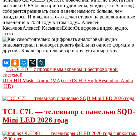
выставки CES были приятно удивлены, увидев, что Samsung
собирается развивать свои панели намного больше, чем
ожидалось. И вряд ли кто-то делал ставку на революционные
изменения в 2024 году в этом году,...
Алексей
Касьянов
Алексей
Касьянов
Editor
Оцифровка видео, аудио,
фото
«
LG OLED T с прозрачным экраном и беспроводной
системой
DTS-HD Master Audio (MA) и DTS-HD High Resolution Audio
(HR)
»
TCL C7L — телевизор с панелью SQD-
Mini LED 2026 года