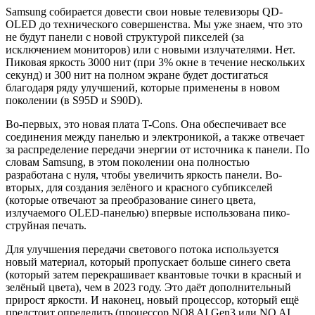
Samsung собирается довести свои новые телевизоры QD-
OLED до технического совершенства. Мы уже знаем, что это
не будут панели с новой структурой пикселей (за
исключением мониторов) или с новыми излучателями. Нет.
Пиковая яркость 3000 нит (при 3% окне в течение нескольких
секунд) и 300 нит на полном экране будет достигаться
благодаря ряду улучшений, которые применены в новом
поколении (в S95D и S90D).
Во-первых, это новая плата T-Cons. Она обеспечивает все
соединения между панелью и электроникой, а также отвечает
за распределение передачи энергии от источника к панели. По
словам Samsung, в этом поколении она полностью
разработана с нуля, чтобы увеличить яркость панели. Во-
вторых, для создания зелёного и красного субпикселей
(которые отвечают за преобразование синего цвета,
излучаемого OLED-панелью) впервые использована пико-
струйная печать.
Для улучшения передачи светового потока используется
новый материал, который пропускает больше синего света
(который затем перекрашивает квантовые точки в красный и
зелёный цвета), чем в 2023 году. Это даёт дополнительный
прирост яркости. И наконец, новый процессор, который ещё
предстоит определить (процессор NQ8 AI Gen3 или NQ AI