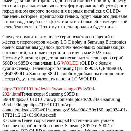
имеет давнюю историю. Одной из основных причин, почему
это стало реальностью, является формирование общего фронта
перед лицом скорого появления первых китайских OLED-
панелей, которые, предположительно, будут намного дешевле
в производстве, более эффективны и с большей коммерческой
рентабельностью. Поэтому их цена продажи будет ниже.
Следует помнить, что после серии взлётов и падений и
жёстких переговоров между LG Display и Samsung Electronics
обеим компаниям удалось достичь нескольких обязывающих
соглашений, которые вступили в силу в мае 2023 года.
Поэтому Samsung представила несколько телевизоров серий
S90D и S85D с панелями LG
WOLED
(OLED с белым
субпикселем). Телевизоры Samsung QE83S90D, QE48S90D,
QE42S90D и Samsung S85D в любом дюймовом исполнении
всегда будут использовать панели LG WOLED.
https://01010101.ru/device/tv/samsung-s95d-s90d-
2024.html
Телевизоры Samsung S95D и
S90D
https://01010101.ru/wp-content/uploads/2024/01/samsung-
s95d-s90d.jpg
https://01010101.ru/wp-
content/uploads/2024/01/samsung-s95d-s90d-150x150.jpg
2024-01-
17T21:12:12+03:00
Алексей
Касьянов
Телевизоры
телевизоры
Постепенно мы узнаём
больше подробностей о новых Samsung S95D и S90D с
панелью QD-OLED третьего поколения. Многие посетители