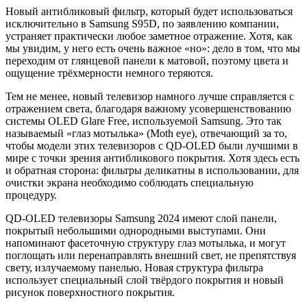
Новый антибликовый фильтр, который будет использоваться
исключительно в Samsung S95D, по заявлению компании,
устраняет практически любое заметное отражение. Хотя, как
мы увидим, у него есть очень важное «но»: дело в том, что мы
переходим от глянцевой панели к матовой, поэтому цвета и
ощущение трёхмерности немного теряются.
Тем не менее, новый телевизор намного лучше справляется с
отражением света, благодаря важному усовершенствованию
системы OLED Glare Free, используемой Samsung. Это так
называемый «глаз мотылька» (Moth eye), отвечающий за то,
чтобы модели этих телевизоров с QD-OLED были лучшими в
мире с точки зрения антибликового покрытия. Хотя здесь есть
и обратная сторона: фильтры деликатны в использовании, для
очистки экрана необходимо соблюдать специальную
процедуру.
QD-OLED телевизоры Samsung 2024 имеют слой панели,
покрытый небольшими однородными выступами. Они
напоминают фасеточную структуру глаз мотылька, и могут
поглощать или перенаправлять внешний свет, не препятствуя
свету, излучаемому панелью. Новая структура фильтра
использует специальный слой твёрдого покрытия и новый
рисунок поверхностного покрытия.