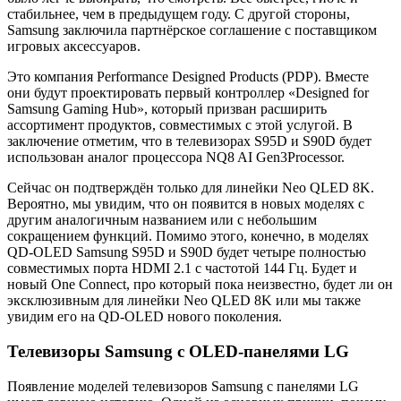
стабильнее, чем в предыдущем году. С другой стороны,
Samsung заключила партнёрское соглашение с поставщиком
игровых аксессуаров.
Это компания Performance Designed Products (PDP). Вместе
они будут проектировать первый контроллер «Designed for
Samsung Gaming Hub», который призван расширить
ассортимент продуктов, совместимых с этой услугой. В
заключение отметим, что в телевизорах S95D и S90D будет
использован аналог процессора NQ8 AI Gen3Processor.
Сейчас он подтверждён только для линейки Neo QLED 8K.
Вероятно, мы увидим, что он появится в новых моделях с
другим аналогичным названием или с небольшим
сокращением функций. Помимо этого, конечно, в моделях
QD-OLED Samsung S95D и S90D будет четыре полностью
совместимых порта HDMI 2.1 с частотой 144 Гц. Будет и
новый One Connect, про который пока неизвестно, будет ли он
эксклюзивным для линейки Neo QLED 8K или мы также
увидим его на QD-OLED нового поколения.
Телевизоры Samsung с OLED-панелями LG
Появление моделей телевизоров Samsung с панелями LG