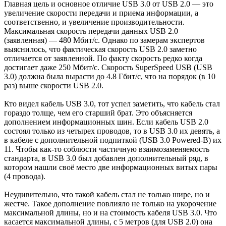
Главная цель и основное отличие USB 3.0 от USB 2.0 — это
увеличение скорости передачи и приема информации, а
соответственно, и увеличение производительности.
Максимальная скорость передачи данных USB 2.0
(заявленная) — 480 Мбит/с. Однако по замерам экспертов
выяснилось, что фактическая скорость USB 2.0 заметно
отличается от заявленной. По факту скорость редко когда
достигает даже 250 Мбит/с. Скорость SuperSpeed USB (USB
3.0) должна была вырасти до 4.8 Гбит/с, что на порядок (в 10
раз) выше скорости USB 2.0.
Кто видел кабель USB 3.0, тот успел заметить, что кабель стал
гораздо толще, чем его старший брат. Это объясняется
дополнением информационных шин. Если кабель USB 2.0
состоял только из четырех проводов, то в USB 3.0 их девять, а
в кабеле с дополнительной подпиткой (USB 3.0 Powered-B) их
11. Чтобы как-то соблюсти частичную взаимозаменяемость
стандарта, в USB 3.0 был добавлен дополнительный ряд, в
котором нашли своё место две информационных витых пары
(4 провода).
Неудивительно, что такой кабель стал не только шире, но и
жестче. Такое дополнение повлияло не только на укорочение
максимальной длины, но и на стоимость кабеля USB 3.0. Что
касается максимальной длины, с 5 метров (для USB 2.0) она