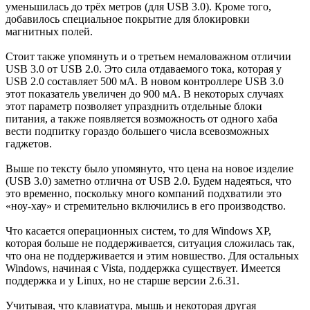
уменьшилась до трёх метров (для USB 3.0). Кроме того,
добавилось специальное покрытие для блокировки
магнитных полей.
Стоит также упомянуть и о третьем немаловажном отличии
USB 3.0 от USB 2.0. Это сила отдаваемого тока, которая у
USB 2.0 составляет 500 мА. В новом контроллере USB 3.0
этот показатель увеличен до 900 мА. В некоторых случаях
этот параметр позволяет упразднить отдельные блоки
питания, а также появляется возможность от одного хаба
вести подпитку гораздо большего числа всевозможных
гаджетов.
Выше по тексту было упомянуто, что цена на новое изделие
(USB 3.0) заметно отлична от USB 2.0. Будем надеяться, что
это временно, поскольку много компаний подхватили это
«ноу-хау» и стремительно включились в его производство.
Что касается операционных систем, то для Windows XP,
которая больше не поддерживается, ситуация сложилась так,
что она не поддерживается и этим новшество. Для остальных
Windows, начиная с Vista, поддержка существует. Имеется
поддержка и у Linux, но не старше версии 2.6.31.
Учитывая, что клавиатура, мышь и некоторая другая