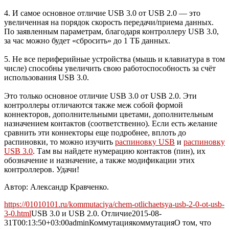
4. И самое основное отличие USB 3.0 от USB 2.0 — это
увеличенная на порядок скорость передачи/приема данных.
По заявленным параметрам, благодаря контроллеру USB 3.0,
за час можно будет «сбросить» до 1 ТБ данных.
5. Не все периферийные устройства (мышь и клавиатура в том
числе) способны увеличить свою работоспособность за счёт
использования USB 3.0.
Это только основное отличие USB 3.0 от USB 2.0. Эти
контроллеры отличаются также меж собой формой
коннекторов, дополнительными цветами, дополнительным
назначением контактов (соответственно). Если есть желание
сравнить эти коннекторы еще подробнее, вплоть до
распиновки, то можно изучить
распиновку USB
и
распиновку
USB 3.0
. Там вы найдете нумерацию контактов (пин), их
обозначение и назначение, а также модификации этих
контроллеров. Удачи!
Автор: Александр Кравченко.
https://01010101.ru/kommutaciya/chem-otlichaetsya-usb-2-0-ot-usb-
3-0.html
USB 3.0 и USB 2.0. Отличие
2015-08-
31T00:13:50+03:00
admin
Коммутация
коммутация
О том, что