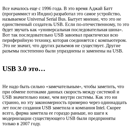
Все началось еще с 1996 года. В это время Аджай Батт
(программист из Индии)
разработал это самое устройство,
называемое Universal Serial Bus. Бытует мнение, что это не
единственный создатель USB. Если по-отечественному, то это
будет звучать как «универсальная последовательная шина».
Вот так последовательно USB завоевал практически всю
периферийную технику, которая соединяется с компьютером.
Это не значит, что других разъемов не существует. Другие
разъемы постепенно были упразднены и заменены на USB.
USB 3.0 это…
Не надо быть сильно «замечательным», чтобы заметить, что
при обмене потоками данных скорость между системой и
USB значительно ниже, чем внутри системы. Как это ни
странно, но эту закономерность примерно через одиннадцать
лет после создания USB заметила и компания Intel. Скорее
всего, фирма заметила ее гораздо раньше, но шаги к
модернизации существующего USB были предприняты
только в 2007 году.