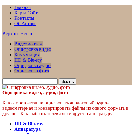
Главная
Карта Сайта
Контакты
Об Авторе
Верхнее меню
Видеомонтаж
Оцифровка видео
Коммутация
HD & Blu-ray
Оцифровка аудио
Оцифровка фото
Искать
для:
Оцифровка видео, аудио, фото
Как самостоятельно оцифровать аналоговый аудио-
видеоматериал и конвертировать файлы из одного формата в
другой.. Как выбрать телевизор и другую аппаратуру
HD & Blu-ray
Аппаратура