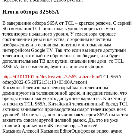
Итоги обзора 32S65A
В завершение обзора S65A от TCL – краткое резюме. С серией
S65 компания TCL попыталась удовлетворить сегмент
телевизоров начального уровня. У телевизора хорошее
соотношение цены и качества, с хорошим качеством
изображения и в основном понятным и отзывчивым
интерфейсом Google TV. Так что если вы ищете доступный
телевизор, который не обременит ваш бюджет, или будет
дополнительным ТВ для кухни, спальни или дачи, то TCL
32S65A, без сомнения, будет отличным выбором.
https://01010101.ru/device/tv/tcl-32s65a-obzor.html
TCL S65A
обзор
2022-05-28T21:31:13+03:00
Алексей
Касьянов
Телевизоры
телевизоры
Смарт-телевизоры
доминируют на телевизионной арене, и неудивительно, что
бренды начали выпускать доступные варианты. К их числу
относится TCL S65A. Китайский телевизионный бренд TCL
активно занимается производством смарт-телевизоров всех
уровней. Их не так давно появившаяся серия S65A пытается
захватить совсем другой целевой рынок. Да, это не уже
ставший привычным 4K телевизор,...
Алексей
Касьянов
Алексей
Касьянов
Editor
Оцифровка видео, аудио,