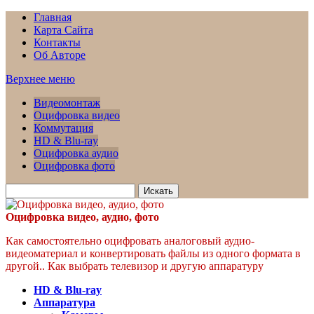
Главная
Карта Сайта
Контакты
Об Авторе
Верхнее меню
Видеомонтаж
Оцифровка видео
Коммутация
HD & Blu-ray
Оцифровка аудио
Оцифровка фото
Искать
для:
Оцифровка видео, аудио, фото
Как самостоятельно оцифровать аналоговый аудио-
видеоматериал и конвертировать файлы из одного формата в
другой.. Как выбрать телевизор и другую аппаратуру
HD & Blu-ray
Аппаратура