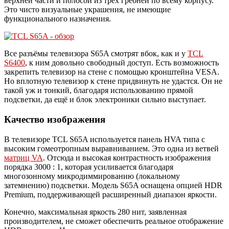
верхней части и полосой из трёх гребней по всему корпусу.
Это чисто визуальные украшения, не имеющие
функционального назначения.
Все разъёмы телевизора S65A смотрят вбок, как и у
TCL
S6400
, к ним довольно свободный доступ. Есть возможность
закрепить телевизор на стене с помощью кронштейна VESA.
Но вплотную телевизор к стене придвинуть не удастся. Он не
такой уж и тонкий, благодаря использованию прямой
подсветки, да ещё и блок электроники сильно выступает.
Качество изображения
В телевизоре TCL S65A используется панель HVA типа с
высоким гомеотропным выравниванием. Это одна из ветвей
матриц VA
. Отсюда и высокая контрастность изображения
порядка 3000 : 1, которая усиливается благодаря
многозонному микродиммированию (локальному
затемнению) подсветки. Модель S65A оснащена опцией HDR
Premium, поддерживающей расширенный диапазон яркости.
Конечно, максимальная яркость 280 нит, заявленная
производителем, не сможет обеспечить реальное отображение