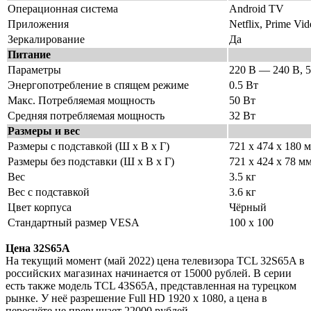
Операционная система
Android TV
Приложения
Netflix, Prime Vi
Зеркалирование
Да
Питание
Параметры
220 В — 240 В, 
Энергопотребление в спящем режиме
0.5 Вт
Макс. Потребляемая мощность
50 Вт
Средняя потребляемая мощность
32 Вт
Размеры и вес
Размеры с подставкой (Ш х В х Г)
721 х 474 х 180 
Размеры без подставки (Ш х В х Г)
721 х 424 х 78 м
Вес
3.5 кг
Вес с подставкой
3.6 кг
Цвет корпуса
Чёрный
Стандартный размер VESA
100 х 100
Цена 32S65A
На текущий момент (май 2022) цена телевизора TCL 32S65A в
российских магазинах начинается от 15000 рублей. В серии
есть также модель TCL 43S65A, представленная на турецком
рынке. У неё разрешение Full HD 1920 x 1080, а цена в
пересчёте не превышает 22000 рублей.