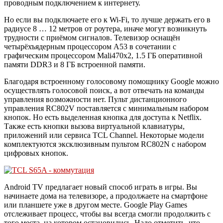
проводным подключением к интернету.
Но если вы подключаете его к Wi-Fi, то лучше держать его в
радиусе 8 … 12 метров от роутера, иначе могут возникнуть
трудности с приёмом сигналов. Телевизор оснащён
четырёхъядерным процессором A53 в сочетании с
графическим процессором Mali470x2, 1.5 ГБ оперативной
памяти DDR3 и 8 ГБ встроенной памяти.
Благодаря встроенному голосовому помощнику Google можно
осуществлять голосовой поиск, а вот отвечать на команды
управления возможности нет. Пульт дистанционного
управления RC802V поставляется с минимальным набором
кнопок. Но есть выделенная кнопка для доступа к Netflix.
Также есть кнопки вызова виртуальной клавиатуры,
приложений или сервиса TCL Channel. Некоторые модели
комплектуются эксклюзивным пультом RC802N с набором
цифровых кнопок.
Android TV предлагает новый способ играть в игры. Вы
начинаете дома на телевизоре, а продолжаете на смартфоне
или планшете уже в другом месте. Google Play Games
отслеживает процесс, чтобы вы всегда смогли продолжить с
того места, на котором остановились. Надо отметить, что