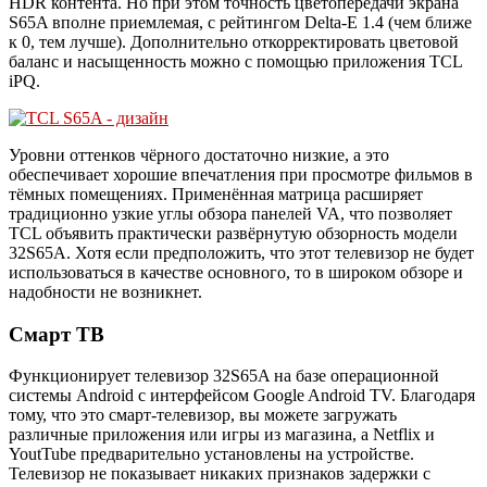
HDR контента. Но при этом точность цветопередачи экрана
S65A вполне приемлемая, с рейтингом Delta-E 1.4 (чем ближе
к 0, тем лучше). Дополнительно откорректировать цветовой
баланс и насыщенность можно с помощью приложения TCL
iPQ.
Уровни оттенков чёрного достаточно низкие, а это
обеспечивает хорошие впечатления при просмотре фильмов в
тёмных помещениях. Применённая матрица расширяет
традиционно узкие углы обзора панелей VA, что позволяет
TCL объявить практически развёрнутую обзорность модели
32S65A. Хотя если предположить, что этот телевизор не будет
использоваться в качестве основного, то в широком обзоре и
надобности не возникнет.
Смарт ТВ
Функционирует телевизор 32S65A на базе операционной
системы Android с интерфейсом Google Android TV. Благодаря
тому, что это смарт-телевизор, вы можете загружать
различные приложения или игры из магазина, а Netflix и
YoutTube предварительно установлены на устройстве.
Телевизор не показывает никаких признаков задержки с