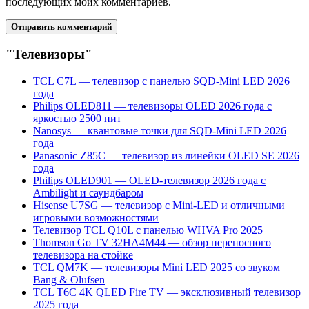
последующих моих комментариев.
"Телевизоры"
TCL C7L — телевизор с панелью SQD-Mini LED 2026
года
Philips OLED811 — телевизоры OLED 2026 года с
яркостью 2500 нит
Nanosys — квантовые точки для SQD-Mini LED 2026
года
Panasonic Z85C — телевизор из линейки OLED SE 2026
года
Philips OLED901 — OLED-телевизор 2026 года с
Ambilight и саундбаром
Hisense U7SG — телевизор с Mini-LED и отличными
игровыми возможностями
Телевизор TCL Q10L с панелью WHVA Pro 2025
Thomson Go TV 32HA4M44 — обзор переносного
телевизора на стойке
TCL QM7K — телевизоры Mini LED 2025 со звуком
Bang & Olufsen
TCL T6C 4K QLED Fire TV — эксклюзивный телевизор
2025 года