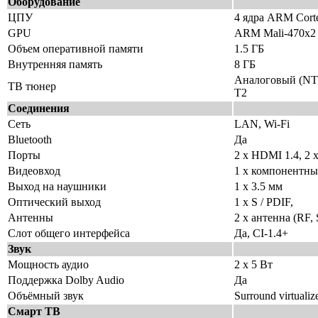
Оборудование
ЦПУ
4 ядра ARM Cort
GPU
ARM Mali-470х2
Объем оперативной памяти
1.5 ГБ
Внутренняя память
8 ГБ
Аналоговый (NT
ТВ тюнер
T2
Соединения
Сеть
LAN, Wi-Fi
Bluetooth
Да
Порты
2 x HDMI 1.4, 2 x
Видеовход
1 x компонентны
Выход на наушники
1 x 3.5 мм
Оптический выход
1 x S / PDIF,
Антенны
2 x антенна (RF,
Слот общего интерфейса
Да, CI-1.4+
Звук
Мощность аудио
2 x 5 Вт
Поддержка Dolby Audio
Да
Объёмный звук
Surround virtualiz
Смарт ТВ