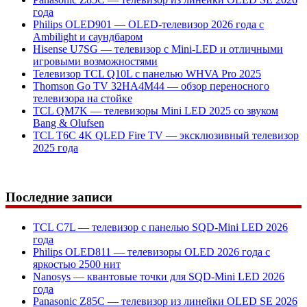
года
Philips OLED901 — OLED-телевизор 2026 года с
Ambilight и саундбаром
Hisense U7SG — телевизор с Mini-LED и отличными
игровыми возможностями
Телевизор TCL Q10L с панелью WHVA Pro 2025
Thomson Go TV 32HA4M44 — обзор переносного
телевизора на стойке
TCL QM7K — телевизоры Mini LED 2025 со звуком
Bang & Olufsen
TCL T6C 4K QLED Fire TV — эксклюзивный телевизор
2025 года
Последние записи
TCL C7L — телевизор с панелью SQD-Mini LED 2026
года
Philips OLED811 — телевизоры OLED 2026 года с
яркостью 2500 нит
Nanosys — квантовые точки для SQD-Mini LED 2026
года
Panasonic Z85C — телевизор из линейки OLED SE 2026