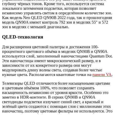
глубину чёрных тонов. Кроме того, используется система
локального затемнения подсветки, которая позволяет
независимо управлять светом в определённом количестве зон.
Как модель Neo QLED QN90B 2022 года, так и прошлогодняя
модель QN90A имеют контроль 792 зон в моделях 55″ и 572
зон в моделях с меньшей диагональю.
QLED-технология
Для расширения цветовой палитры и достижения 100-
процентного цветового объёма в моделях QN90B и QN90A
используется слой, заполненный наночастицами Quantum Dot.
Эти наночастицы имеют микроскопический размер, и в
зависимости от их конкретного размера они могут
модулировать длину волны света, создавая более чистые
нужные цвета. Располагаются квантовые точки на
панели VA
.
Телевизоры QLED отличаются более насыщенными цветами
и цветовым объёмом 100%, что позволяет сохранять
насыщенность независимо от уровня яркости. Особенно это
заметно в HDR-контенте. В сериях QN90B и QN90A
светодиоды подсветки излучают синий свет, а красный и
зелёный цвета создаются с помощью слоя с миллионами этих
наночастиц, поэтому цветовые фильтры не используются. Это