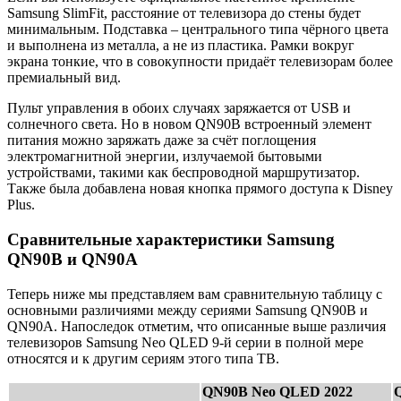
Samsung SlimFit, расстояние от телевизора до стены будет
минимальным. Подставка – центрального типа чёрного цвета
и выполнена из металла, а не из пластика. Рамки вокруг
экрана тонкие, что в совокупности придаёт телевизорам более
премиальный вид.
Пульт управления в обоих случаях заряжается от USB и
солнечного света. Но в новом QN90B встроенный элемент
питания можно заряжать даже за счёт поглощения
электромагнитной энергии, излучаемой бытовыми
устройствами, такими как беспроводной маршрутизатор.
Также была добавлена новая кнопка прямого доступа к Disney
Plus.
Сравнительные характеристики Samsung
QN90B и QN90A
Теперь ниже мы представляем вам сравнительную таблицу с
основными различиями между сериями Samsung QN90B и
QN90A. Напоследок отметим, что описанные выше различия
телевизоров Samsung Neo QLED 9-й серии в полной мере
относятся и к другим сериям этого типа ТВ.
QN90B Neo QLED 2022