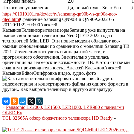
Игровая панель
2.0
1
Голосовое управление
Да, новый пульт Solar Eco
Д
https://01010101.ru/device/tv/samsung-qn90b-vs-qn90a-neo-
qled.html
Сравнение Samsung QN90B и QN90A
2022-05-
20T20:11:22+03:00
Алексей
Касьянов
Телевизоры
телевизоры
Samsung уже выпустила на
рынок свои новые телевизоры Neo QLED 2022 года с
технологией Mini LED. Эти новые модели обладают кое-
какими обновлениями по сравнению с моделями Samsung ТВ
2021. Изменения коснулись и аппаратной части, и
программного обеспечения. Значительно усилилась
ориентация на геймерские возможности ТВ. В этой статье мы
сравним производительность...
Алексей Касьянов
Алексей
Касьянов
Editor
Оцифровка видео, аудио, фото
«
Panasonic LZ2000, LZ1500, LZR1000, LZR980 с панелями
OLED Ex
TCL 32S65A обзор бюджетного телевизора HD Ready
»