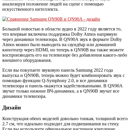
анализируя положение людей на сцене с помощью
искусственного интеллекта.
Большой новостью в области аудио в 2022 году является то,
что впервые включена поддержка Dolby Atmos напрямую
через динамики телевизора. В QN90A звук в формате Dolby
Atmos можно было выводить на саундбар или домашний
кинотеатр через HDMI, но теперь в QN90B вы также можете
воспроизводить его на телевизоре без добавления какого-либо
внешнего оборудования.
Если вы покупаете звуковую панель Samsung 2022 года
выпуска и QN90B, теперь можно будет комбинировать звук с
помощью функции Q-Symphony 2.0, и все динамики
телевизора и панель окажутся задействованными. В QN90A
звучат только нижние ВЧ-динамики, а в QN90B звучат все
динамики телевизора.
Дизайн
Конструкция обеих моделей довольно тонкая, толщиной всего
2.7 см, что идеально подходит для подвешивания на стену.
Если вы используете официальное настенное крепление