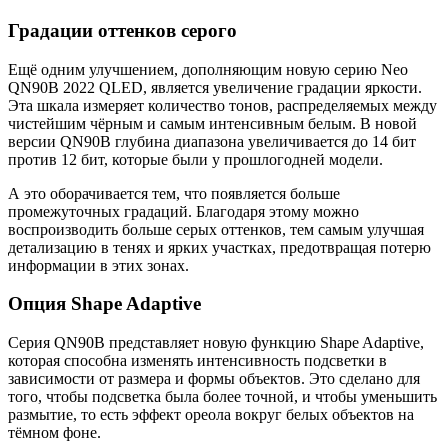
Градации оттенков серого
Ещё одним улучшением, дополняющим новую серию Neo
QN90B 2022 QLED, является увеличение градации яркости.
Эта шкала измеряет количество тонов, распределяемых между
чистейшим чёрным и самым интенсивным белым. В новой
версии QN90B глубина диапазона увеличивается до 14 бит
против 12 бит, которые были у прошлогодней модели.
А это оборачивается тем, что появляется больше
промежуточных градаций. Благодаря этому можно
воспроизводить больше серых оттенков, тем самым улучшая
детализацию в тенях и ярких участках, предотвращая потерю
информации в этих зонах.
Опция Shape Adaptive
Серия QN90B представляет новую функцию Shape Adaptive,
которая способна изменять интенсивность подсветки в
зависимости от размера и формы объектов. Это сделано для
того, чтобы подсветка была более точной, и чтобы уменьшить
размытие, то есть эффект ореола вокруг белых объектов на
тёмном фоне.