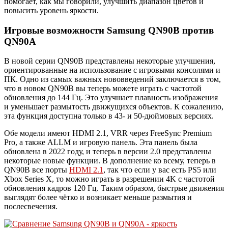
помогает, как мы говорили, улучшить диапазон цветов и
повысить уровень яркости.
Игровые возможности Samsung QN90B против
QN90A
В новой серии QN90B представлены некоторые улучшения,
ориентированные на использование с игровыми консолями и
ПК. Одно из самых важных нововведений заключается в том,
что в новом QN90B вы теперь можете играть с частотой
обновления до 144 Гц. Это улучшает плавность изображения
и уменьшает размытость движущихся объектов. К сожалению,
эта функция доступна только в 43- и 50-дюймовых версиях.
Обе модели имеют HDMI 2.1, VRR через FreeSync Premium
Pro, а также ALLM и игровую панель. Эта панель была
обновлена в 2022 году, и теперь в версии 2.0 представлены
некоторые новые функции. В дополнение ко всему, теперь в
QN90B все порты
HDMI 2.1
, так что если у вас есть PS5 или
Xbox Series X, то можно играть в разрешении 4K с частотой
обновления кадров 120 Гц. Таким образом, быстрые движения
выглядят более чётко и возникает меньше размытия и
послесвечения.