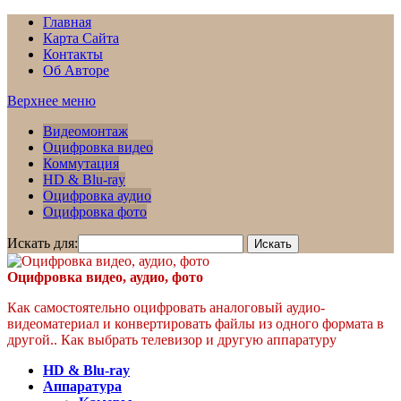
Главная
Карта Сайта
Контакты
Об Авторе
Верхнее меню
Видеомонтаж
Оцифровка видео
Коммутация
HD & Blu-ray
Оцифровка аудио
Оцифровка фото
Искать для:
Оцифровка видео, аудио, фото
Как самостоятельно оцифровать аналоговый аудио-
видеоматериал и конвертировать файлы из одного формата в
другой.. Как выбрать телевизор и другую аппаратуру
HD & Blu-ray
Аппаратура