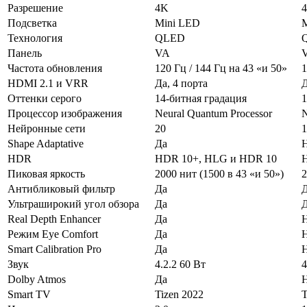
Разрешение
4K
Подсветка
Mini LED
Технология
QLED
Панель
VA
Частота обновления
120 Гц / 144 Гц на 43 «и 50»
1
HDMI 2.1 и VRR
Да, 4 порта
Д
Оттенки серого
14-битная градация
1
Процессор изображения
Neural Quantum Processor
N
Нейронные сети
20
1
Shape Adaptative
Да
HDR
HDR 10+, HLG и HDR 10
Пиковая яркость
2000 нит (1500 в 43 «и 50»)
2
Антибликовый фильтр
Да
Ультраширокий угол обзора
Да
Real Depth Enhancer
Да
Режим Eye Comfort
Да
Smart Calibration Pro
Да
Звук
4.2.2 60 Вт
4
Dolby Atmos
Да
Smart TV
Tizen 2022
T