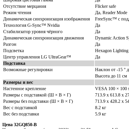
Отсутствие мерцания
Flicker safe
Режим чтения
Да, Reader Mode
Динамическая синхронизация изображения
FreeSync™ с по
Технология G-Sync™ Nvidia
Да
Стабилизатор уровня чёрного
Да
Динамическая синхронизация движения
Dynamic Action S
Разгон
Да
Подсветка
Hexagon Lighting
Центр управления LG UltraGear™
Да
Подставка
Возможные регулировки
Наклон от -15 ° 
Высота до 11 см
Размеры и вес
Настенное крепление
VESA 100 × 100
Размеры с подставкой (Ш × В × Г)
713.9 x 613.8 x 2
Размеры без подставки (Ш × В × Г)
713.9 x 428.2 x 5
Вес с подставкой
8.2 кг
Вес без подставки
5.9 кг
Цена 32GQ850-B