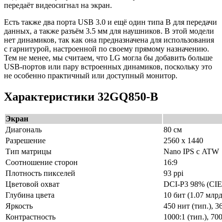
передаёт видеосигнал на экран.
Есть также два порта USB 3.0 и ещё один типа B для передачи
данных, а также разъём 3.5 мм для наушников. В этой модели
нет динамиков, так как она предназначена для использования
с гарнитурой, настроенной по своему прямому назначению.
Тем не менее, мы считаем, что LG могла бы добавить больше
USB-портов или пару встроенных динамиков, поскольку это
не особенно практичный или доступный монитор.
Характеристики 32GQ850-B
Экран
Диагональ
80 см
Разрешение
2560 x 1440
Тип матрицы
Nano IPS с ATW
Соотношение сторон
16:9
Плотность пикселей
93 ppi
Цветовой охват
DCI-P3 98% (CIE
Глубина цвета
10 бит (1.07 млр
Яркость
450 нит (тип.), 3
Контрастность
1000:1 (тип.), 700