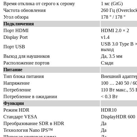
Время отклика от серого к серому
1 мс (GtG)
Частота обновления
260 Гц (Overcloc
Угол обзора
178 ° / 178 °
Подключения
Порт HDMI
HDMI 2.0 × 2
Display Port
v1.4
USB 3.0 Type B ×
Порт USB
выход
Выход для наушников
Да, 3.5 мм
Расположение портов
Сзади
Питание
Тип блока питания
Внешний адапте
Напряжение
100 … 240 50 / 6
Потребление
110 Вт макс., 55 
Потребление в ожидании
< 0.3 Вт
Функции
Режим HDR
HDR10
Стандарт VESA
DisplayHDR 600
Преобразование SDR в HDR
Да
Технология Nano IPS™
Да
Широкая цветовая гамма
Да