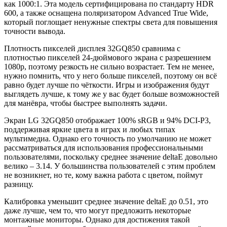
как 1000:1. Эта модель сертифицирована по стандарту HDR
600, а также оснащена поляризатором Advanced True Wide,
который поглощает ненужные спектры света для повышения
точности вывода.
Плотность пикселей дисплея 32GQ850 сравнима с
плотностью пикселей 24-дюймового экрана с разрешением
1080p, поэтому резкость не сильно возрастает. Тем не менее,
нужно помнить, что у него больше пикселей, поэтому он всё
равно будет лучше по чёткости. Игры и изображения будут
выглядеть лучше, к тому же у вас будет больше возможностей
для манёвра, чтобы быстрее выполнять задачи.
Экран LG 32GQ850 отображает 100% sRGB и 94% DCI-P3,
поддерживая яркие цвета в играх и любых типах
мультимедиа. Однако его точность по умолчанию не может
рассматриваться для использования профессиональными
пользователями, поскольку среднее значение deltaE довольно
велико – 3.14. У большинства пользователей с этим проблем
не возникнет, но те, кому важна работа с цветом, поймут
разницу.
Калибровка уменьшит среднее значение deltaE до 0.51, это
даже лучше, чем то, что могут предложить некоторые
монтажные мониторы. Однако для достижения такой