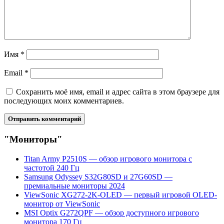
Имя
*
Email
*
Сохранить моё имя, email и адрес сайта в этом браузере для
последующих моих комментариев.
"Мониторы"
Titan Army P2510S — обзор игрового монитора с
частотой 240 Гц
Samsung Odyssey S32G80SD и 27G60SD —
премиальные мониторы 2024
ViewSonic XG272-2K-OLED — первый игровой OLED-
монитор от ViewSonic
MSI Optix G272QPF — обзор доступного игрового
монитора 170 Гц