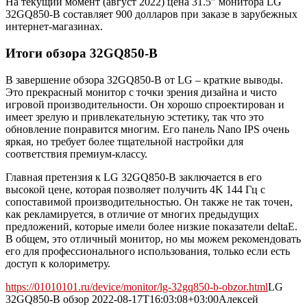
На текущий момент (август 2022) цена 31.5″ монитора LG
32GQ850-B составляет 900 долларов при заказе в зарубежных
интернет-магазинах.
Итоги обзора 32GQ850-B
В завершение обзора 32GQ850-B от LG – краткие выводы.
Это прекрасный монитор с точки зрения дизайна и чисто
игровой производительности. Он хорошо спроектирован и
имеет зрелую и привлекательную эстетику, так что это
обновление понравится многим. Его панель Nano IPS очень
яркая, но требует более тщательной настройки для
соответствия премиум-классу.
Главная претензия к LG 32GQ850-B заключается в его
высокой цене, которая позволяет получить 4K 144 Гц с
сопоставимой производительностью. Он также не так точен,
как рекламируется, в отличие от многих предыдущих
предложений, которые имели более низкие показатели deltaE.
В общем, это отличный монитор, но мы можем рекомендовать
его для профессионального использования, только если есть
доступ к колориметру.
https://01010101.ru/device/monitor/lg-32gq850-b-obzor.html
LG
32GQ850-B обзор
2022-08-17T16:03:08+03:00
Алексей