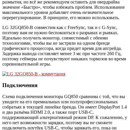
размытия, но всё же рекомендуем оставить для овердрайва
значение «Быстро», чтобы избежать проблем. Использование
максимального уровня добавляет очень незначительное
перерегулирование. В принципе, его можно использовать.
LG 32GQ850-B совместим как с FreeSync, так и с G-Sync,
поэтому вам не нужно беспокоиться о разрывах и рывках.
Идеально получить монитор, совместимый с обеими
технологиями, чтобы вы не застряли на одном бренде
графического процессора, когда придет время для апгрейда.
Задержка вывода составляет менее 3 мс при частоте 260 Гц,
поэтому геймеры не почувствуют никаких тормозов во время
соревновательной игры.
Подключения
Схема подключения монитора GQ850 сравнима с той, что вы
увидите на его премиальных или полупрофессиональных
собратьях в текущей линейке бренда. Он имеет DisplayPort 1.4
и два разъёма HDMI 2.0, а также порт USB-C,
поддерживающий альтернативный режим DP. К сожалению, у
него нет возможности зарядки, поэтому вы не сможете
подключить ноутбук USB-C, чтобы заряжать его, пока он