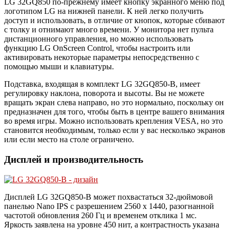
LG 32GQ850 по-прежнему имеет кнопку экранного меню под
логотипом LG на нижней панели. К ней легко получить
доступ и использовать, в отличие от кнопок, которые сбивают
с толку и отнимают много времени. У монитора нет пульта
дистанционного управления, но можно использовать
функцию LG OnScreen Control, чтобы настроить или
активировать некоторые параметры непосредственно с
помощью мыши и клавиатуры.
Подставка, входящая в комплект LG 32GQ850-B, имеет
регулировку наклона, поворота и высоты. Вы не можете
вращать экран слева направо, но это нормально, поскольку он
предназначен для того, чтобы быть в центре вашего внимания
во время игры. Можно использовать крепления VESA, но это
становится необходимым, только если у вас несколько экранов
или если место на столе ограничено.
Дисплей и производительность
Дисплей LG 32GQ850-B может похвастаться 32-дюймовой
панелью Nano IPS с разрешением 2560 x 1440, разогнанной
частотой обновления 260 Гц и временем отклика 1 мс.
Яркость заявлена на уровне 450 нит, а контрастность указана