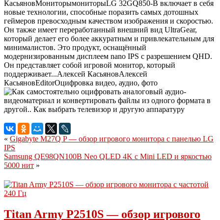
Касьянов
Мониторы
мониторы
LG 32GQ850-B включает в себя
новые технологии, способные поразить самых дотошных
геймеров превосходным качеством изображения и скоростью.
Он также имеет переработанный внешний вид UltraGear,
который делает его более аккуратным и привлекательным для
минималистов. Это продукт, оснащённый
модернизированным дисплеем nano IPS с разрешением QHD.
Он представляет собой игровой монитор, который
поддерживает...
Алексей Касьянов
Алексей
Касьянов
Editor
Оцифровка видео, аудио, фото
«
Gigabyte M27Q P — обзор игрового монитора с панелью LG
IPS
Samsung QE98QN100B Neo QLED 4K с Mini LED и яркостью
5000 нит
»
Titan Army P2510S — обзор игрового