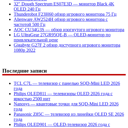
32″ Dough Spectrum ES07E3D — монитор Black 4K
OLED 240 Гц
Thunderobot F23H60 обзор игрового монитора 75 Гц
Alienware AW2524H обзор игрового монитора с
частотой 500 Гц
AOC CU34G3S — обзор изогнутого игрового монитора
LG UltraGear 27GR95QE-B — OLED-монитор по
привлекательной цене
Gigabyte G27F 2 обзор доступного игрового монитора
1080p 2022
Последние записи
TCL C7L — телевизор с панелью SQD-Mini LED 2026
года
Philips OLED811 — телевизоры OLED 2026 года с
яркостью 2500 нит
Nanosys — квантовые точки для SQD-Mini LED 2026
года
Panasonic Z85C — телевизор из линейки OLED SE 2026
года
Philips OLED901 — OLED-телевизор 2026 года с