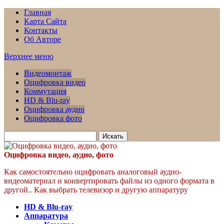
Главная
Карта Сайта
Контакты
Об Авторе
Верхнее меню
Видеомонтаж
Оцифровка видео
Коммутация
HD & Blu-ray
Оцифровка аудио
Оцифровка фото
Искать
для:
Оцифровка видео, аудио, фото
Как самостоятельно оцифровать аналоговый аудио-
видеоматериал и конвертировать файлы из одного формата в
другой.. Как выбрать телевизор и другую аппаратуру
HD & Blu-ray
Аппаратура