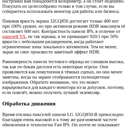
настройки вам понадобится колориметр, а он стоит недёшево.
Покупать их целесообразно только в том случае, если вы
собираетесь использовать монитор для работы или бизнеса.
Пиковая яркость экрана 32GQ850 достигает только 400 нит
при 100% уровне, но при активном режиме HDR максимум её
составляет 600 нит. Контрастность панели IPS, в отличие от
панелей VA
, не так хороша, и не превышает 920:1 при 50%
яркости с небольшим расширением, когда работают
ограниченные зоны локального затемнения. Тем не менее,
экран не смог произвести заметный эффект HDR.
Равномерность панели тестового образца не слишком высока,
так как по бокам дисплея есть некоторые огрехи. Они
проявляются как помутнения в тёмных сценах, но они менее
заметны, когда на экране отображаются полноцветные
изображения. Обратите внимание, что это может
варьироваться для каждого монитора из-за допусков, поэтому,
если повезёт, можно получить лучший экземпляр.
Обработка движения
Время отклика пикселей панели LG 32GQ850-B превосходно
благодаря очень высокой и к тому же разгоняемой частоте
обновления и технологии Fast IPS. Он почти не показывает