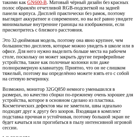
такими как
GN600-B
. Матовый чёрный дизайн без красных
полос обрамлён отчетливой RGB-подсветкой на задней
панели корпуса. Дисплей практически без рамок, поэтому
выглядит аккуратнее и современнее, но вы всё равно увидите
минимальные внутренние границы на изображении, если
присмотритесь с близкого расстояния.
Это 32-дюймовая модель, поэтому она явно крупнее, чем
большинство дисплеев, которые можно увидеть в школе или в
офисе. Для него нужно выделить больше места на рабочем
столе, поскольку он может закрыть другие периферийные
устройства, такие как полочные колонки или даже
полноразмерную клавиатуру. Приятно, что он не слишком
тяжелый, поэтому вы определённо можете взять его с собой
на сетевую вечеринку.
Возможно, монитор 32GQ850 немного уменьшился в
размерах, но качество сборки по-прежнему очень хорошее для
устройства, которое в основном сделано из пластика.
Косметических дефектов мы не заметили, швы идеально
подходят друг к другу без зазоров. Входящая в комплект
подставка прочная и устойчивая, поэтому большой экран не
будет качаться или прогибаться в пылу интенсивной игровой
сессии.