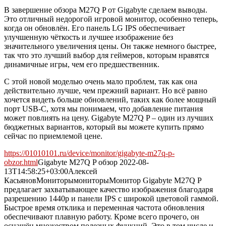
В завершение обзора M27Q P от Gigabyte сделаем выводы.
Это отличный недорогой игровой монитор, особенно теперь,
когда он обновлён. Его панель LG IPS обеспечивает
улучшенную чёткость и лучшее изображение без
значительного увеличения цены. Он также немного быстрее,
так что это лучший выбор для геймеров, которым нравятся
динамичные игры, чем его предшественник.
С этой новой моделью очень мало проблем, так как она
действительно лучше, чем прежний вариант. Но всё равно
хочется видеть больше обновлений, таких как более мощный
порт USB-C, хотя мы понимаем, что добавление питания
может повлиять на цену. Gigabyte M27Q P – один из лучших
бюджетных вариантов, который вы можете купить прямо
сейчас по приемлемой цене.
https://01010101.ru/device/monitor/gigabyte-m27q-p-
obzor.html
Gigabyte M27Q P обзор
2022-08-
13T14:58:25+03:00
Алексей
Касьянов
Мониторы
мониторы
Монитор Gigabyte M27Q P
предлагает захватывающее качество изображения благодаря
разрешению 1440p и панели IPS с широкой цветовой гаммой.
Быстрое время отклика и переменная частота обновления
обеспечивают плавную работу. Кроме всего прочего, он
оснащён множеством полезных функций. Это в том числе и