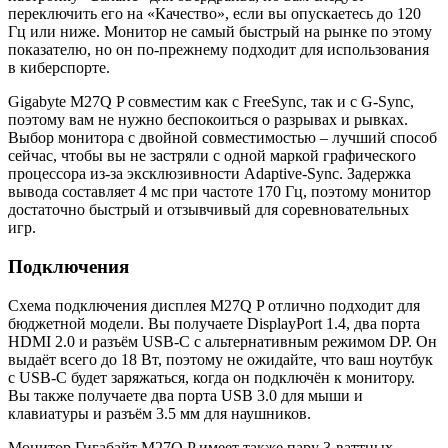
переключить его на «Качество», если вы опускаетесь до 120
Гц или ниже. Монитор не самый быстрый на рынке по этому
показателю, но он по-прежнему подходит для использования
в киберспорте.
Gigabyte M27Q P совместим как с FreeSync, так и с G-Sync,
поэтому вам не нужно беспокоиться о разрывах и рывках.
Выбор монитора с двойной совместимостью – лучший способ
сейчас, чтобы вы не застряли с одной маркой графического
процессора из-за эксклюзивности Adaptive-Sync. Задержка
вывода составляет 4 мс при частоте 170 Гц, поэтому монитор
достаточно быстрый и отзывчивый для соревновательных
игр.
Подключения
Схема подключения дисплея M27Q P отлично подходит для
бюджетной модели. Вы получаете DisplayPort 1.4, два порта
HDMI 2.0 и разъём USB-C с альтернативным режимом DP. Он
выдаёт всего до 18 Вт, поэтому не ожидайте, что ваш ноутбук
с USB-C будет заряжаться, когда он подключён к монитору.
Вы также получаете два порта USB 3.0 для мыши и
клавиатуры и разъём 3.5 мм для наушников.
Монитор Гигабайт M27Q P имеет также пару 3-ваттных