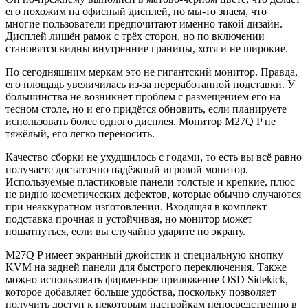
его похожим на офисный дисплей, но мы-то знаем, что
многие пользователи предпочитают именно такой дизайн.
Дисплей лишён рамок с трёх сторон, но по включении
становятся видны внутренние границы, хотя и не широкие.
По сегодняшним меркам это не гигантский монитор. Правда,
его площадь увеличилась из-за переработанной подставки. У
большинства не возникнет проблем с размещением его на
тесном столе, но и его придётся обновить, если планируете
использовать более одного дисплея. Монитор M27Q P не
тяжёлый, его легко переносить.
Качество сборки не ухудшилось с годами, то есть вы всё равно
получаете достаточно надёжный игровой монитор.
Используемые пластиковые панели толстые и крепкие, плюс
не видно косметических дефектов, которые обычно случаются
при неаккуратном изготовлении. Входящая в комплект
подставка прочная и устойчивая, но монитор может
пошатнуться, если вы случайно ударите по экрану.
M27Q P имеет экранный джойстик и специальную кнопку
KVM на задней панели для быстрого переключения. Также
можно использовать фирменное приложение OSD Sidekick,
которое добавляет больше удобства, поскольку позволяет
получить доступ к некоторым настройкам непосредственно в