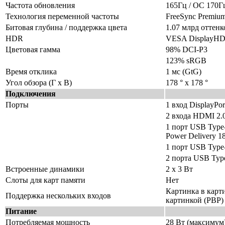
Частота обновления
165Гц / OC 170Г
Технология переменной частоты
FreeSync Premiu
Битовая глубина / поддержка цвета
1.07 млрд оттенк
HDR
VESA DisplayHD
Цветовая гамма
98% DCI-P3
123% sRGB
Время отклика
1 мс (GtG)
Угол обзора (Г x В)
178 ° х 178 °
Подключения
Порты
1 вход DisplayPor
2 входа HDMI 2.
1 порт USB Type
Power Delivery 1
1 порт USB Type
2 порта USB Typ
Встроенные динамики
2 х 3 Вт
Слоты для карт памяти
Нет
Картинка в карти
Поддержка нескольких входов
картинкой (PBP)
Питание
Потребляемая мощность
28 Вт (максимум