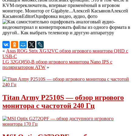
KVM-переключатель, впервые применённый в игровом
мониторе. Монитор от Gigabyte...
Алексей Касьянов
Алексей
Касьянов
Editor
Оцифровка видео, аудио, фото
«
Asus ROG Strix XG32VC обзор игрового монитора QHD с
USB-C
LG 32GQ850-B обзор игрового монитора Nano IPS с
поляризатором ATW
»
Titan Army P2510S — обзор игрового
монитора с частотой 240 Гц