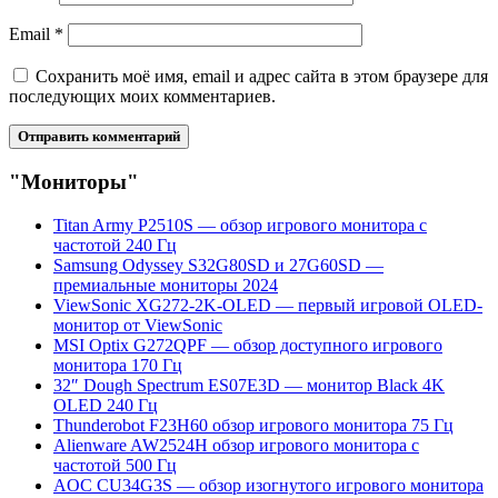
Email
*
Сохранить моё имя, email и адрес сайта в этом браузере для
последующих моих комментариев.
"Мониторы"
Titan Army P2510S — обзор игрового монитора с
частотой 240 Гц
Samsung Odyssey S32G80SD и 27G60SD —
премиальные мониторы 2024
ViewSonic XG272-2K-OLED — первый игровой OLED-
монитор от ViewSonic
MSI Optix G272QPF — обзор доступного игрового
монитора 170 Гц
32″ Dough Spectrum ES07E3D — монитор Black 4K
OLED 240 Гц
Thunderobot F23H60 обзор игрового монитора 75 Гц
Alienware AW2524H обзор игрового монитора с
частотой 500 Гц
AOC CU34G3S — обзор изогнутого игрового монитора