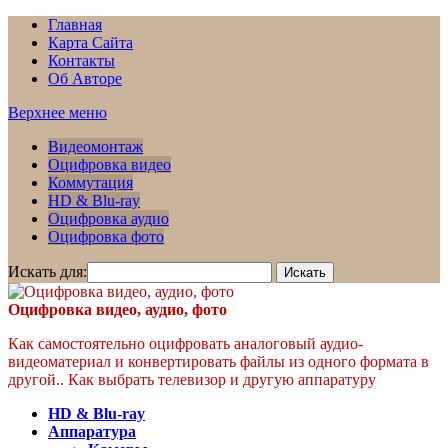
Главная
Карта Сайта
Контакты
Об Авторе
Верхнее меню
Видеомонтаж
Оцифровка видео
Коммутация
HD & Blu-ray
Оцифровка аудио
Оцифровка фото
Искать для:
Оцифровка видео, аудио, фото
Как самостоятельно оцифровать аналоговый аудио-
видеоматериал и конвертировать файлы из одного формата в
другой.. Как выбрать телевизор и другую аппаратуру
HD & Blu-ray
Аппаратура