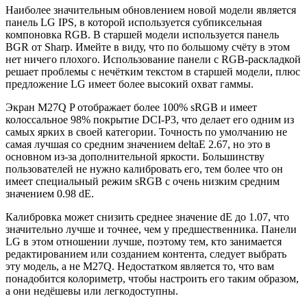
Наиболее значительным обновлением новой модели является
панель LG IPS, в которой используется субпиксельная
компоновка RGB. В старшей модели используется панель
BGR от Sharp. Имейте в виду, что по большому счёту в этом
нет ничего плохого. Использование панели с RGB-раскладкой
решает проблемы с нечётким текстом в старшей модели, плюс
предложение LG имеет более высокий охват гаммы.
Экран M27Q P отображает более 100% sRGB и имеет
колоссальное 98% покрытие DCI-P3, что делает его одним из
самых ярких в своей категории. Точность по умолчанию не
самая лучшая со средним значением deltaE 2.67, но это в
основном из-за дополнительной яркости. Большинству
пользователей не нужно калибровать его, тем более что он
имеет специальный режим sRGB с очень низким средним
значением 0.98 dE.
Калибровка может снизить среднее значение dE до 1.07, что
значительно лучше и точнее, чем у предшественника. Панели
LG в этом отношении лучше, поэтому тем, кто занимается
редактированием или созданием контента, следует выбрать
эту модель, а не M27Q. Недостатком является то, что вам
понадобится колориметр, чтобы настроить его таким образом,
а они недёшевы или легкодоступны.