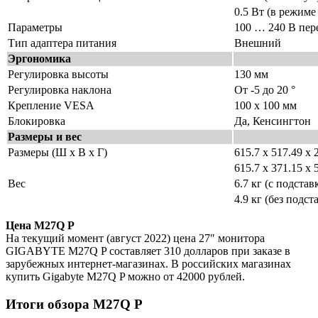
0.5 Вт (в режим
Параметры
100 … 240 В пере
Тип адаптера питания
Внешний
Эргономика
Регулировка высоты
130 мм
Регулировка наклона
От -5 до 20 °
Крепление VESA
100 х 100 мм
Блокировка
Да, Кенсингтон
Размеры и вес
Размеры (Ш x В x Г)
615.7 x 517.49 x 
615.7 x 371.15 x 
Вес
6.7 кг (с подстав
4.9 кг (без подст
Цена M27Q P
На текущий момент (август 2022) цена 27″ монитора
GIGABYTE M27Q P составляет 310 долларов при заказе в
зарубежных интернет-магазинах. В российских магазинах
купить Gigabyte M27Q P можно от 42000 рублей.
Итоги обзора M27Q P