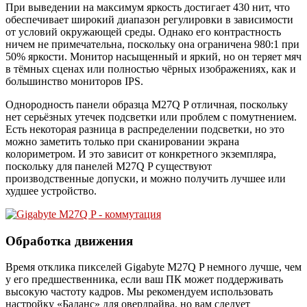
При выведении на максимум яркость достигает 430 нит, что
обеспечивает широкий диапазон регулировки в зависимости
от условий окружающей среды. Однако его контрастность
ничем не примечательна, поскольку она ограничена 980:1 при
50% яркости. Монитор насыщенный и яркий, но он теряет мяч
в тёмных сценах или полностью чёрных изображениях, как и
большинство мониторов IPS.
Однородность панели образца M27Q P отличная, поскольку
нет серьёзных утечек подсветки или проблем с помутнением.
Есть некоторая разница в распределении подсветки, но это
можно заметить только при сканировании экрана
колориметром. И это зависит от конкретного экземпляра,
поскольку для панелей M27Q P существуют
производственные допуски, и можно получить лучшее или
худшее устройство.
Обработка движения
Время отклика пикселей Gigabyte M27Q P немного лучше, чем
у его предшественника, если ваш ПК может поддерживать
высокую частоту кадров. Мы рекомендуем использовать
настройку «Баланс» для овердрайва, но вам следует