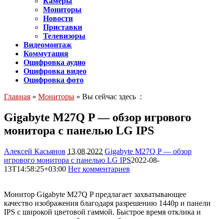
Камеры
Мониторы
Новости
Приставки
Телевизоры
Видеомонтаж
Коммутация
Оцифровка аудио
Оцифровка видео
Оцифровка фото
Главная
»
Мониторы
» Вы сейчас здесь :
Gigabyte M27Q P — обзор игрового
монитора с панелью LG IPS
Алексей Касьянов
13.08.2022
Gigabyte M27Q P — обзор
игрового монитора с панелью LG IPS
2022-08-
13T14:58:25+03:00
Нет комментариев
4706
Монитор Gigabyte M27Q P предлагает захватывающее
качество изображения благодаря разрешению 1440p и панели
IPS с широкой цветовой гаммой. Быстрое время отклика и