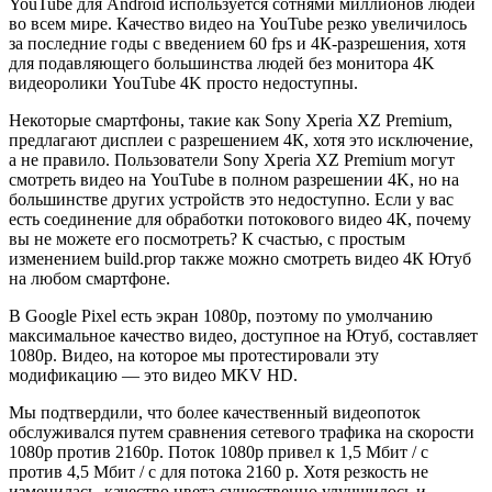
YouTube для Android используется сотнями миллионов людей
во всем мире. Качество видео на YouTube резко увеличилось
за последние годы с введением 60 fps и 4К-разрешения, хотя
для подавляющего большинства людей без монитора 4K
видеоролики YouTube 4K просто недоступны.
Некоторые смартфоны, такие как Sony Xperia XZ Premium,
предлагают дисплеи с разрешением 4К, хотя это исключение,
а не правило. Пользователи Sony Xperia XZ Premium могут
смотреть видео на YouTube в полном разрешении 4K, но на
большинстве других устройств это недоступно. Если у вас
есть соединение для обработки потокового видео 4К, почему
вы не можете его посмотреть? К счастью, с простым
изменением build.prop также можно смотреть видео 4К Ютуб
на любом смартфоне.
В Google Pixel есть экран 1080p, поэтому по умолчанию
максимальное качество видео, доступное на Ютуб, составляет
1080p. Видео, на которое мы протестировали эту
модификацию — это видео MKV HD.
Мы подтвердили, что более качественный видеопоток
обслуживался путем сравнения сетевого трафика на скорости
1080p против 2160p. Поток 1080p привел к 1,5 Мбит / с
против 4,5 Мбит / с для потока 2160 р. Хотя резкость не
изменилась, качество цвета существенно улучшилось и