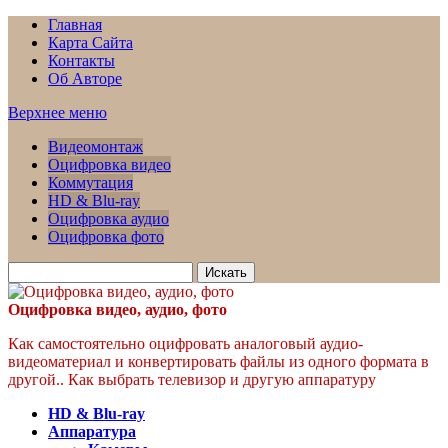
Главная
Карта Сайта
Контакты
Об Авторе
Верхнее меню
Видеомонтаж
Оцифровка видео
Коммутация
HD & Blu-ray
Оцифровка аудио
Оцифровка фото
Искать
для:
Оцифровка видео, аудио, фото
Как самостоятельно оцифровать аналоговый аудио-
видеоматериал и конвертировать файлы из одного формата в
другой.. Как выбрать телевизор и другую аппаратуру
HD & Blu-ray
Аппаратура