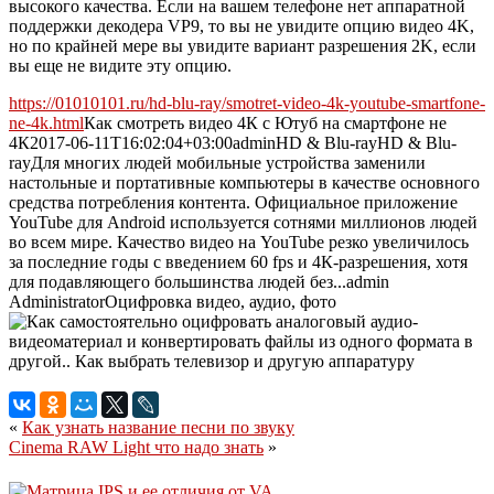
высокого качества. Если на вашем телефоне нет аппаратной
поддержки декодера VP9, то вы не увидите опцию видео 4K,
но по крайней мере вы увидите вариант разрешения 2K, если
вы еще не видите эту опцию.
https://01010101.ru/hd-blu-ray/smotret-video-4k-youtube-smartfone-
ne-4k.html
Как смотреть видео 4К с Ютуб на смартфоне не
4К
2017-06-11T16:02:04+03:00
admin
HD & Blu-ray
HD & Blu-
ray
Для многих людей мобильные устройства заменили
настольные и портативные компьютеры в качестве основного
средства потребления контента. Официальное приложение
YouTube для Android используется сотнями миллионов людей
во всем мире. Качество видео на YouTube резко увеличилось
за последние годы с введением 60 fps и 4К-разрешения, хотя
для подавляющего большинства людей без...
admin
Administrator
Оцифровка видео, аудио, фото
«
Как узнать название песни по звуку
Cinema RAW Light что надо знать
»