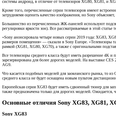
системы андроид, в отличие от телевизоров XG80, XG81, и XG
Кроме того, перечисленные серии телевизоров имеют встроенны
затрудняемя оценить качество изображения, но Sony объясняет
Большинство из перечисленных ЖК-панелей используют подсве
регулировки яркости зон). Все рассматриваемые в этой статье
«Sony анонсировала четыре новых серии 2019 года: XG83, XG8
размеров помещения» — сказали в Sony Europe. «Телевизоры т
рамкой (XG81, XG80, XG70), а также с оригинальными подстав
Все телевизоры среднего класса будут иметь разрешение 4K 
зарезервирована для более дорогих моделей. На выставке CES
AG9.
Что касается подобных моделей для заокеанского рынка, то и
среднего класса не будет оснащена новым пультом дистанцион
Европейская серия XG83 будет иметь сдвоенный тюнер для зап
также предназначена только для дорогих моделей. Ожидается, 
Основные отличия Sony XG83, XG81, X
Sony XG83