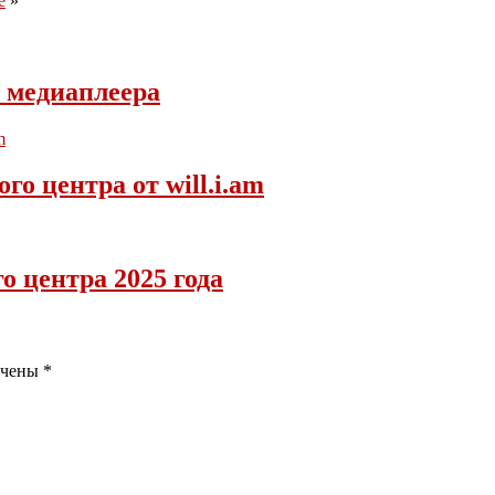
e
»
 медиаплеера
о центра от will.i.am
 центра 2025 года
ечены
*