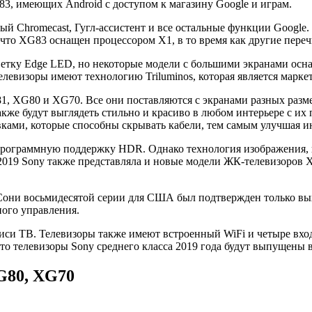
83, имеющих Android с доступом к магазину Google и играм.
й Chromecast, Гугл-ассистент и все остальные функции Google.
, что XG83 оснащен процессором X1, в то время как другие пер
тку Edge LED, но некоторые модели с большими экранами осна
 телевизоры имеют технологию Triluminos, которая является марк
1, XG80 и XG70. Все они поставляются с экранами разных разме
акже будут выглядеть стильно и красиво в любом интерьере с 
ками, которые способны скрывать кабели, тем самым улучшая и
и программную поддержку HDR. Однако технология изображения,
 2019 Sony также представляла и новые модели ЖК-телевизоров
з Сони восьмидесятой серии для США был подтвержден только в
ного управления.
иси ТВ. Телевизоры также имеют встроенный WiFi и четыре вхо
что телевизоры Sony среднего класса 2019 года будут выпущены 
G80, XG70