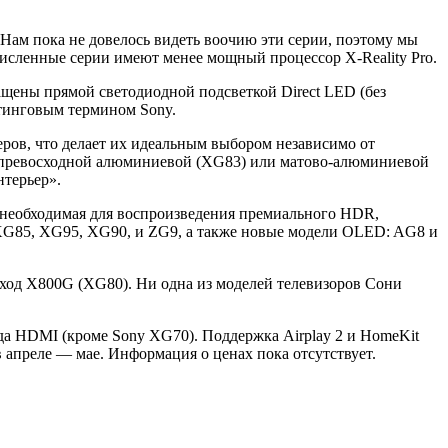
 Нам пока не довелось видеть воочию эти серии, поэтому мы
ечисленные серии имеют менее мощный процессор X-Reality Pro.
щены прямой светодиодной подсветкой Direct LED (без
етинговым термином Sony.
ров, что делает их идеальным выбором независимо от
их превосходной алюминиевой (XG83) или матово-алюминиевой
нтерьер».
 необходимая для воспроизведения премиального HDR,
 XG85, XG95, XG90, и ZG9, а также новые модели OLED: AG8 и
ыход X800G (XG80). Ни одна из моделей телевизоров Сони
да HDMI (кроме Sony XG70). Поддержка Airplay 2 и HomeKit
в апреле — мае. Информация о ценах пока отсутствует.