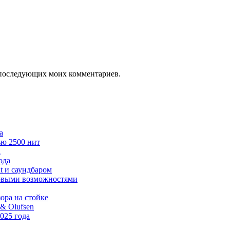
ля последующих моих комментариев.
а
ью 2500 нит
а
ода
t и саундбаром
ровыми возможностями
ра на стойке
& Olufsen
025 года