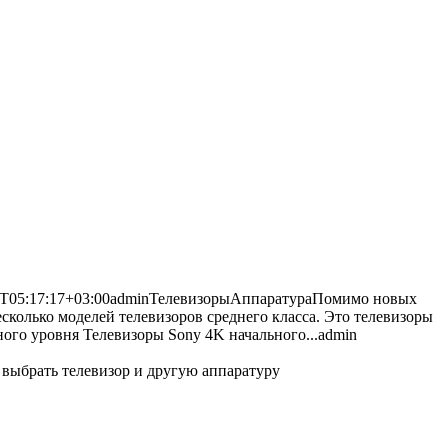
T05:17:17+03:00
admin
Телевизоры
Аппаратура
Помимо новых
сколько моделей телевизоров среднего класса. Это телевизоры
го уровня Телевизоры Sony 4K начального...
admin