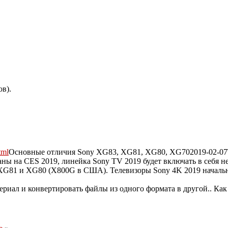
в).
tml
Основные отличия Sony XG83, XG81, XG80, XG70
2019-02-07
ы на CES 2019, линейка Sony TV 2019 будет включать в себя не
XG81 и XG80 (X800G в США). Телевизоры Sony 4K 2019 начально