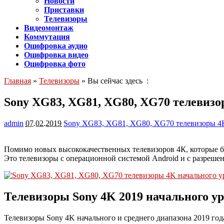
Новости
Приставки
Телевизоры
Видеомонтаж
Коммутация
Оцифровка аудио
Оцифровка видео
Оцифровка фото
Главная
»
Телевизоры
» Вы сейчас здесь :
Sony XG83, XG81, XG80, XG70 телевизо
admin
07.02.2019
Sony XG83, XG81, XG80, XG70 телевизоры 4K
Помимо новых высококачественных телевизоров 4К, которые бы
Это телевизоры с операционной системой Android и с разре
Телевизоры Sony 4K 2019 начального у
Телевизоры Sony 4K начального и среднего диапазона 2019 года