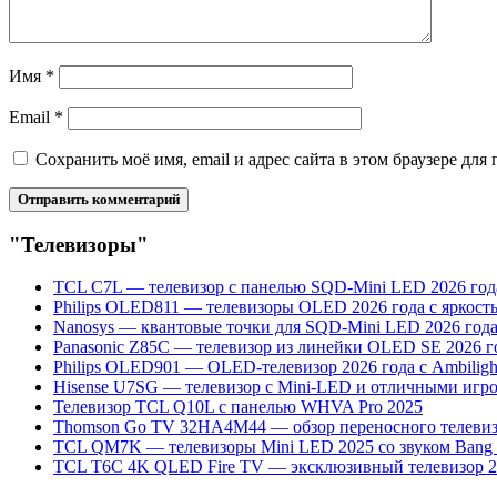
Имя
*
Email
*
Сохранить моё имя, email и адрес сайта в этом браузере д
"Телевизоры"
TCL C7L — телевизор с панелью SQD-Mini LED 2026 год
Philips OLED811 — телевизоры OLED 2026 года с яркост
Nanosys — квантовые точки для SQD-Mini LED 2026 год
Panasonic Z85C — телевизор из линейки OLED SE 2026 г
Philips OLED901 — OLED-телевизор 2026 года с Ambiligh
Hisense U7SG — телевизор с Mini-LED и отличными иг
Телевизор TCL Q10L с панелью WHVA Pro 2025
Thomson Go TV 32HA4M44 — обзор переносного телевизо
TCL QM7K — телевизоры Mini LED 2025 со звуком Bang 
TCL T6C 4K QLED Fire TV — эксклюзивный телевизор 2