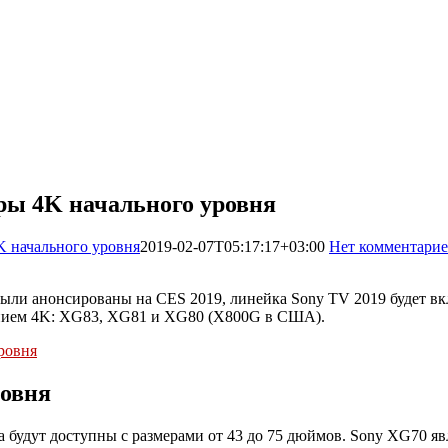
ры 4K начального уровня
 начального уровня
2019-02-07T05:17:17+03:00
Нет комментари
ли анонсированы на CES 2019, линейка Sony TV 2019 будет вклю
шением 4K: XG83, XG81 и XG80 (X800G в США).
ровня
 будут доступны c размерами от 43 до 75 дюймов. Sony XG70 явл