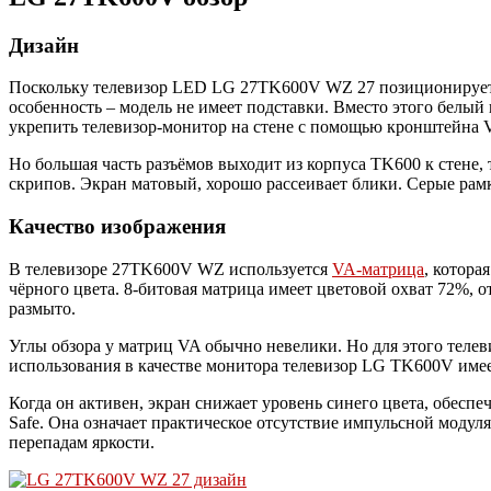
Дизайн
Поскольку телевизор LED LG 27TK600V WZ 27 позиционирует се
особенность – модель не имеет подставки. Вместо этого белый
укрепить телевизор-монитор на стене с помощью кронштейна
Но большая часть разъёмов выходит из корпуса TK600 к стене, 
скрипов. Экран матовый, хорошо рассеивает блики. Серые рам
Качество изображения
В телевизоре 27TK600V WZ используется
VA-матрица
, котора
чёрного цвета. 8-битовая матрица имеет цветовой охват 72%, о
размыто.
Углы обзора у матриц VA обычно невелики. Но для этого телев
использования в качестве монитора телевизор LG TK600V имее
Когда он активен, экран снижает уровень синего цвета, обеспе
Safe. Она означает практическое отсутствие импульсной модуля
перепадам яркости.