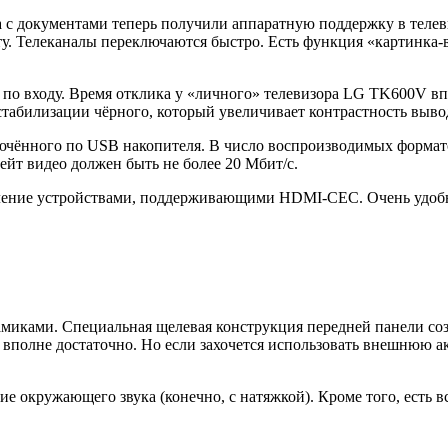
 с документами теперь получили аппаратную поддержку в телев
у. Телеканалы переключаются быстро. Есть функция «картинка-
по входу. Время отклика у «личного» телевизора LG TK600V в
 стабилизации чёрного, который увеличивает контрастность выв
ючённого по USB накопителя. В число воспроизводимых формато
ейт видео должен быть не более 20 Мбит/с.
ение устройствами, поддерживающими HDMI-CEC. Очень удобно
миками. Специальная щелевая конструкция передней панели соз
ра вполне достаточно. Но если захочется использовать внешнюю 
бие окружающего звука (конечно, с натяжкой). Кроме того, есть