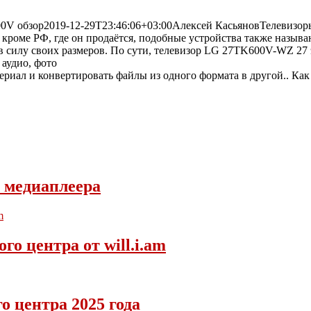
0V обзор
2019-12-29T23:46:06+03:00
Алексей Касьянов
Телевизор
кроме РФ, где он продаётся, подобные устройства также называ
а в силу своих размеров. По сути, телевизор LG 27TK600V-WZ 
аудио, фото
 медиаплеера
о центра от will.i.am
 центра 2025 года