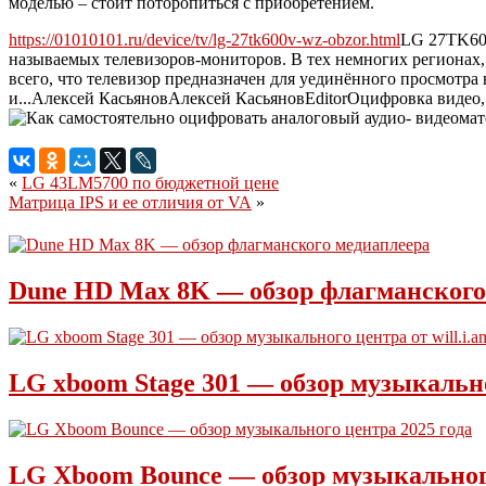
моделью – стоит поторопиться с приобретением.
https://01010101.ru/device/tv/lg-27tk600v-wz-obzor.html
LG 27TK60
называемых телевизоров-мониторов. В тех немногих регионах, 
всего, что телевизор предназначен для уединённого просмотр
и...
Алексей Касьянов
Алексей
Касьянов
Editor
Оцифровка видео, 
«
LG 43LM5700 по бюджетной цене
Матрица IPS и ее отличия от VA
»
Dune HD Max 8K — обзор флагманского
LG xboom Stage 301 — обзор музыкальног
LG Xboom Bounce — обзор музыкального