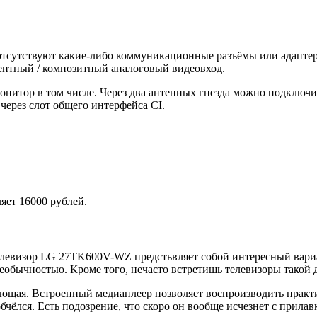
тсутствуют какие-либо коммуникационные разъёмы или адаптеры
ентный / композитный аналоговый видеовход.
 монитор в том числе. Через два антенных гнезда можно подклю
через слот общего интерфейса CI.
ет 16000 рублей.
елевизор LG 27TK600V-WZ предстьвляет собой интересный вариа
необычностью. Кроме того, нечасто встретишь телевизоры такой 
вающая. Встроенный медиаплеер позволяет воспроизводить практ
бчёлся. Есть подозрение, что скоро он вообще исчезнет с прилав