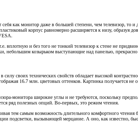
бя как монитор даже в большей степени, чем телевизор, то и д
 пластиковый корпус равномерно расширяется к низу, образуя до
 VESA.
т.е. вплотную и без того не тонкий телевизор к стене не придви
ки, небольшим козырьком выступающие над панелью, прекрасно 
я в силу своих технических свойств обладает высокой контрастн
тображая 16.7 млн. цветовых оттенков. Картинка получается не 
изора-монитора широкие углы и не требуются, поскольку предпо
тся ряд полезных опций. Во-первых, это режим чтения.
чивая тем самым возможность длительного комфортного чтения бе
ции подсветки, вызывающей мерцание. А оно, как известно, быст