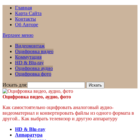
Главная
Карта Сайта
Контакты
Об Авторе
Верхнее меню
Видеомонтаж
Оцифровка видео
Коммутация
HD & Blu-ray
Оцифровка аудио
Оцифровка фото
Искать для:
Оцифровка видео, аудио, фото
Как самостоятельно оцифровать аналоговый аудио-
видеоматериал и конвертировать файлы из одного формата в
другой.. Как выбрать телевизор и другую аппаратуру
HD & Blu-ray
Аппаратура