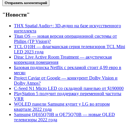
"Новости"
THX Spatial Audio+: 3D-аудио на базе искусственного
интеллекта
Titan OS — новая версия операционной системы от
Philips (TP Vision)?
TCL Q10H — флагманская серия телевизоров TCL Mini
LED 2023 года
Dirac Live Active Room Treatment — акустическая
коррекция помещения
Базовая подписка Netflix с рекламой стоит 4,99 евро в
месяц
Project Caviar от Google — конкурент Dolby Vision и
Dolby Atmos?
C-Seed N1 Micro LED со складной панелью от $190000
PlayStation 5 получит поддержку переменной частоты
VRR
WOLED панели Samsung купит у LG во втором
квартале 2022 года
Samsung QE65Q70B и QE75Q70B — новые QLED
телевизоры 2022 года