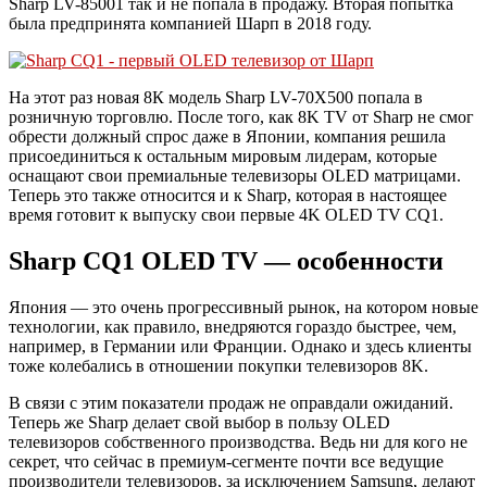
Sharp LV-85001 так и не попала в продажу. Вторая попытка
была предпринята компанией Шарп в 2018 году.
На этот раз новая 8К модель Sharp LV-70X500 попала в
розничную торговлю. После того, как 8K TV от Sharp не смог
обрести должный спрос даже в Японии, компания решила
присоединиться к остальным мировым лидерам, которые
оснащают свои премиальные телевизоры OLED матрицами.
Теперь это также относится и к Sharp, которая в настоящее
время готовит к выпуску свои первые 4K OLED TV CQ1.
Sharp CQ1 OLED TV — особенности
Япония — это очень прогрессивный рынок, на котором новые
технологии, как правило, внедряются гораздо быстрее, чем,
например, в Германии или Франции. Однако и здесь клиенты
тоже колебались в отношении покупки телевизоров 8K.
В связи с этим показатели продаж не оправдали ожиданий.
Теперь же Sharp делает свой выбор в пользу OLED
телевизоров собственного производства. Ведь ни для кого не
секрет, что сейчас в премиум-сегменте почти все ведущие
производители телевизоров, за исключением Samsung, делают