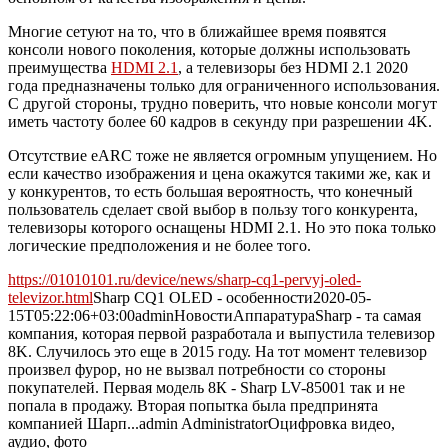
Многие сетуют на то, что в ближайшее время появятся
консоли нового поколения, которые должны использовать
преимущества
HDMI 2.1
, а телевизоры без HDMI 2.1 2020
года предназначены только для ограниченного использования.
С другой стороны, трудно поверить, что новые консоли могут
иметь частоту более 60 кадров в секунду при разрешении 4K.
Отсутствие eARC тоже не является огромным упущением. Но
если качество изображения и цена окажутся такими же, как и
у конкурентов, то есть большая вероятность, что конечный
пользователь сделает свой выбор в пользу того конкурента,
телевизоры которого оснащены HDMI 2.1. Но это пока только
логические предположения и не более того.
https://01010101.ru/device/news/sharp-cq1-pervyj-oled-
televizor.html
Sharp CQ1 OLED - особенности
2020-05-
15T05:22:06+03:00
admin
Новости
Аппаратура
Sharp - та самая
компания, которая первой разработала и выпустила телевизор
8K. Случилось это еще в 2015 году. На тот момент телевизор
произвел фурор, но не вызвал потребности со стороны
покупателей. Первая модель 8К - Sharp LV-85001 так и не
попала в продажу. Вторая попытка была предпринята
компанией Шарп...
admin
Administrator
Оцифровка видео,
аудио, фото