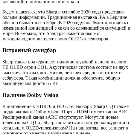
заявлений от компании не поступало.
Будем надеяться, что Sharp в сентябре 2020 года представит
больше информации. Традиционная выставка IFA в Берлине
обычно бывает в сентябре. В 2020 году она будет проходить с
измененной концепцией в связи со сложившейся ситуацией в
мире. Возможно, что Sharp расскажет больше о
международном выпуске своих OLED-телевизоров.
Встроеный саундбар
Sharp также подчеркивает наличие звуковой панели в своих
ТВ OLED серии CQ1. Акустическая система состоит из двух
высокочастотных динамиков, четырех среднечастотных и
сабвуфера. Такая комбинации должна обеспечить общую
выходную мощность 65 Вт.
Наличие Dolby Vision
В дополнение к HDR10 и HLG, телевизоры Sharp CQ1 также
поддерживают Dolby Vision. Порты HDMI имеют канал ARC.
Расширенный канал eARC отсутствует. Могут ли новые
телевизоры CQ1 от Sharp составить достойную конкуренцию
остальным OLED-телевизорам? На наш взгляд, все зависит в
основном от качества изображения и цены.