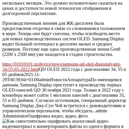
нескольких месяцев. Это должно положительно сказаться на
ценах и доступности новой технологии отображения в
долгосрочной перспективе.
Производственным линиям для ЖК-дисплеев была
предоставленв отсрочка в связи со сложившемся положением
в мире. Теперь они будут снесены, чтобы освободить место
для новых производственных систем OLED. Samsung Display
видит большой потенциал в дисплеях малых и средних
размеров. Поэтому еще одна производственная линия Gen8
(2200 x 2500 мм) уже находится в стадии строительства.
https://01010101.ru/device/news/samsung-qd-oled-diagonalyami-
34-55-65-2022.html
QD OLED 2022 года с диагоналями 34, 55 и
65 дюймов
2021-11-
29T00:39:04+03:00
admin
Новости
Аппаратура
По имеющимся
данным, Samsung Display приступит к производству первых
OLED-панелей QD 30 ноября 2021 года. Только в 2022 году с
конвейера может сойти 1 миллион панелей с диагоналями 35,
55 и 65 дюймов. Согласно источникам, генеральный директор
Samsung Display Джу-Сун Чой встретился с руководителями и
управленческим персоналом, чтобы обсудить...
admin
Administrator
Оцифровка видео, аудио, фото