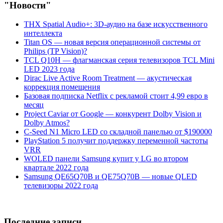
"Новости"
THX Spatial Audio+: 3D-аудио на базе искусственного
интеллекта
Titan OS — новая версия операционной системы от
Philips (TP Vision)?
TCL Q10H — флагманская серия телевизоров TCL Mini
LED 2023 года
Dirac Live Active Room Treatment — акустическая
коррекция помещения
Базовая подписка Netflix с рекламой стоит 4,99 евро в
месяц
Project Caviar от Google — конкурент Dolby Vision и
Dolby Atmos?
C-Seed N1 Micro LED со складной панелью от $190000
PlayStation 5 получит поддержку переменной частоты
VRR
WOLED панели Samsung купит у LG во втором
квартале 2022 года
Samsung QE65Q70B и QE75Q70B — новые QLED
телевизоры 2022 года
Последние записи