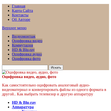
Главная
Карта Сайта
Контакты
Об Авторе
Верхнее меню
Видеомонтаж
Оцифровка видео
Коммутация
HD & Blu-ray
Оцифровка аудио
Оцифровка фото
Искать
для:
Оцифровка видео, аудио, фото
Как самостоятельно оцифровать аналоговый аудио-
видеоматериал и конвертировать файлы из одного формата в
другой.. Как выбрать телевизор и другую аппаратуру
HD & Blu-ray
Аппаратура