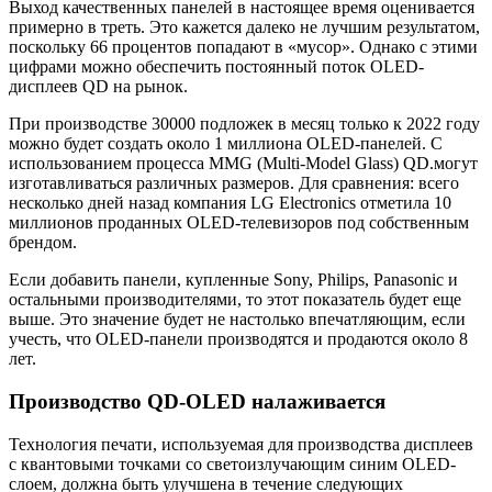
Выход качественных панелей в настоящее время оценивается
примерно в треть. Это кажется далеко не лучшим результатом,
поскольку 66 процентов попадают в «мусор». Однако с этими
цифрами можно обеспечить постоянный поток OLED-
дисплеев QD на рынок.
При производстве 30000 подложек в месяц только к 2022 году
можно будет создать около 1 миллиона OLED-панелей. С
использованием процесса MMG (Multi-Model Glass) QD.могут
изготавливаться различных размеров. Для сравнения: всего
несколько дней назад компания LG Electronics отметила 10
миллионов проданных OLED-телевизоров под собственным
брендом.
Если добавить панели, купленные Sony, Philips, Panasonic и
остальными производителями, то этот показатель будет еще
выше. Это значение будет не настолько впечатляющим, если
учесть, что OLED-панели производятся и продаются около 8
лет.
Производство QD-OLED налаживается
Технология печати, используемая для производства дисплеев
с квантовыми точками со светоизлучающим синим OLED-
слоем, должна быть улучшена в течение следующих