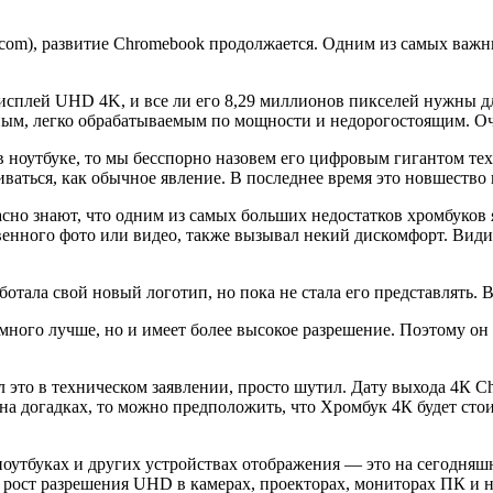
com), развитие Chromebook продолжается. Одним из самых важн
дисплей UHD 4K, и все ли его 8,29 миллионов пикселей нужны дл
бным, легко обрабатываемым по мощности и недорогостоящим. Оч
 в ноутбуке, то мы бесспорно назовем его цифровым гигантом т
триваться, как обычное явление. В последнее время это новшеств
асно знают, что одним из самых больших недостатков хромбуков я
венного фото или видео, также вызывал некий дискомфорт. Види
отала свой новый логотип, но пока не стала его представлять. 
амного лучше, но и имеет более высокое разрешение. Поэтому он
л это в техническом заявлении, просто шутил. Дату выхода 4К C
 на догадках, то можно предположить, что Хромбук 4К будет сто
 ноутбуках и других устройствах отображения — это на сегодня
рост разрешения UHD в камерах, проекторах, мониторах ПК и но