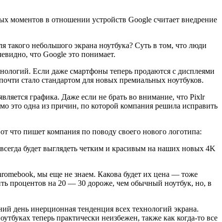
ых моментов в отношении устройств Google считает внедрение
я такого небольшого экрана ноутбука? Суть в том, что люди
евидно, что Google это понимает.
ехнологий. Если даже смартфоны теперь продаются с дисплеями
о почти стало стандартом для новых премиальных ноутбуков.
вляется графика. Даже если не брать во внимание, что Pixlr
мо это одна из причин, по которой компания решила исправить
Вот что пишет компания по поводу своего нового логотипа:
 всегда будет выглядеть четким и красивым на наших новых 4K
hromebook, мы еще не знаем. Какова будет их цена — тоже
ить процентов на 20 — 30 дороже, чем обычный ноутбук, но, в
шний день инерционная тенденция всех технологий экрана.
утбуках теперь практически неизбежен, также как когда-то все