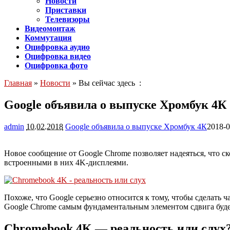
Новости
Приставки
Телевизоры
Видеомонтаж
Коммутация
Оцифровка аудио
Оцифровка видео
Оцифровка фото
Главная
»
Новости
» Вы сейчас здесь :
Google объявила о выпуске Хромбук 4К
admin
10.02.2018
Google объявила о выпуске Хромбук 4К
2018-0
Новое сообщение от Google Chrome позволяет надеяться, что с
встроенными в них 4K-дисплеями.
Похоже, что Google серьезно относится к тому, чтобы сделать
Google Chrome самым фундаментальным элементом сдвига буде
Chromebook 4K — реальность или слух