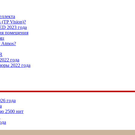
еллекта
 (TP Vision)?
ED 2023 года
ция помещения
яц
y Atmos?
RR
2022 года
оры 2022 года
026 года
а
ью 2500 нит
а
ода