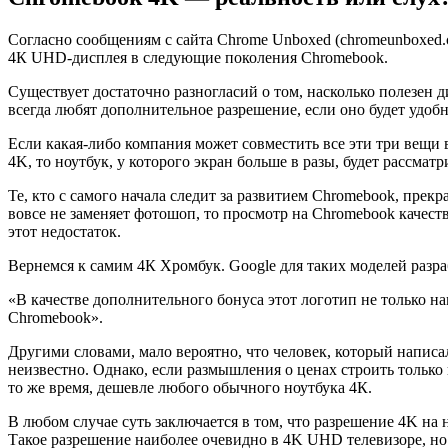
Согласно сообщениям с сайта Chrome Unboxed (chromeunboxed.
4К UHD-дисплея в следующие поколения Chromebook.
Cуществует достаточно разногласий о том, насколько полезен 
всегда любят дополнительное разрешение, если оно будет удо
Если какая-либо компания может совместить все эти три вещи
4K, то ноутбук, у которого экран больше в разы, будет рассма
Те, кто с самого начала следит за развитием Chromebook, прекр
вовсе не заменяет фотошоп, то просмотр на Chromebook качест
этот недостаток.
Вернемся к самим 4К Хромбук. Google для таких моделей разраб
«В качестве дополнительного бонуса этот логотип не только н
Chromebook».
Другими словами, мало вероятно, что человек, который написа
неизвестно. Однако, если размышления о ценах строить только
то же время, дешевле любого обычного ноутбука 4К.
В любом случае суть заключается в том, что разрешение 4K на
Такое разрешение наиболее очевидно в 4K UHD телевизоре, но 