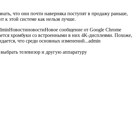
знать, что они почти наверняка поступят в продажу раньше,
 к этой системе как нельзя лучше.
dmin
Новости
новости
Новое сообщение от Google Chrome
вается хромбуки со встроенными в них 4K-дисплеями. Похоже,
дается, что среди основных изменений...
admin