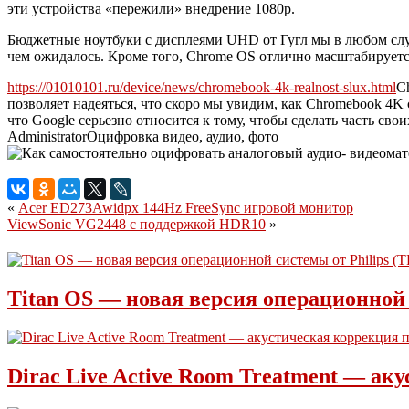
эти устройства «пережили» внедрение 1080p.
Бюджетные ноутбуки с дисплеями UHD от Гугл мы в любом случа
чем ожидалось. Кроме того, Chrome OS отлично масштабируется
https://01010101.ru/device/news/chromebook-4k-realnost-slux.html
C
позволяет надеяться, что скоро мы увидим, как Chromebook 4
что Google серьезно относится к тому, чтобы сделать часть с
Administrator
Оцифровка видео, аудио, фото
«
Acer ED273Awidpx 144Hz FreeSync игровой монитор
ViewSonic VG2448 с поддержкой HDR10
»
Titan OS — новая версия операционной с
Dirac Live Active Room Treatment — а