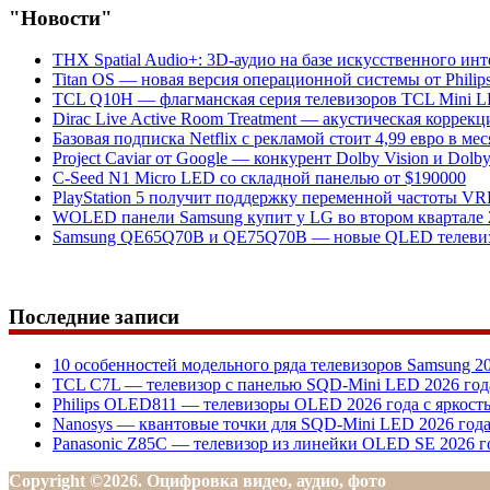
"Новости"
THX Spatial Audio+: 3D-аудио на базе искусственного инт
Titan OS — новая версия операционной системы от Philips
TCL Q10H — флагманская серия телевизоров TCL Mini L
Dirac Live Active Room Treatment — акустическая коррек
Базовая подписка Netflix с рекламой стоит 4,99 евро в мес
Project Caviar от Google — конкурент Dolby Vision и Dolb
C-Seed N1 Micro LED со складной панелью от $190000
PlayStation 5 получит поддержку переменной частоты V
WOLED панели Samsung купит у LG во втором квартале 
Samsung QE65Q70B и QE75Q70B — новые QLED телевиз
Последние записи
10 особенностей модельного ряда телевизоров Samsung 2
TCL C7L — телевизор с панелью SQD-Mini LED 2026 год
Philips OLED811 — телевизоры OLED 2026 года с яркост
Nanosys — квантовые точки для SQD-Mini LED 2026 год
Panasonic Z85C — телевизор из линейки OLED SE 2026 г
Copyright ©2026. Оцифровка видео, аудио, фото