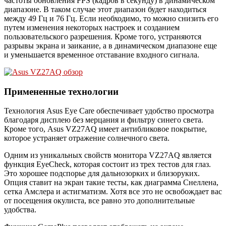
частоты обновления FPS (кадров в секунду) в динамическом
диапазоне. В таком случае этот диапазон будет находиться
между 49 Гц и 76 Гц. Если необходимо, то можно снизить его
путем изменения некоторых настроек и созданием
пользовательского разрешения. Кроме того, устраняются
разрывы экрана и заикание, а в динамическом диапазоне еще
и уменьшается временное отставание входного сигнала.
Примененные технологии
Технология Asus Eye Care обеспечивает удобство просмотра
благодаря дисплею без мерцания и фильтру синего света.
Кроме того, Asus VZ27AQ имеет антибликовое покрытие,
которое устраняет отражение солнечного света.
Одним из уникальных свойств монитора VZ27AQ является
функция EyeCheck, которая состоит из трех тестов для глаз.
Это хорошее подспорье для дальнозорких и близоруких.
Опция ставит на экран такие тесты, как диаграмма Снеллена,
сетка Амслера и астигматизм. Хотя все это не освобождает вас
от посещения окулиста, все равно это дополнительные
удобства.