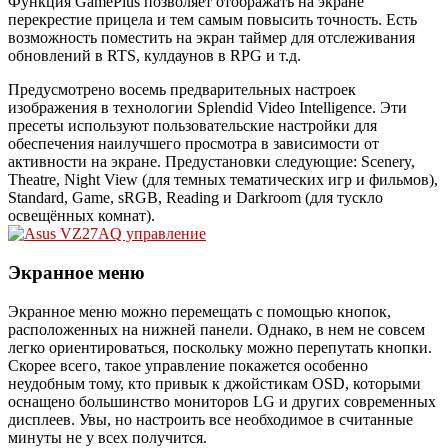
Функция GamePlus позволяет отображать на экране
перекрестие прицела и тем самым повысить точность. Есть
возможность поместить на экран таймер для отслеживания
обновлений в RTS, кулдаунов в RPG и т.д.
Предусмотрено восемь предварительных настроек
изображения в технологии Splendid Video Intelligence. Эти
пресеты используют пользовательские настройки для
обеспечения наилучшего просмотра в зависимости от
активности на экране. Предустановки следующие: Scenery,
Theatre, Night View (для темных тематических игр и фильмов),
Standard, Game, sRGB, Reading и Darkroom (для тускло
освещённых комнат).
Экранное меню
Экранное меню можно перемещать с помощью кнопок,
расположенных на нижней панели. Однако, в нем не совсем
легко ориентироваться, поскольку можно перепутать кнопки.
Скорее всего, такое управление покажется особенно
неудобным тому, кто привык к джойстикам OSD, которыми
оснащено большинство мониторов LG и других современных
дисплеев. Увы, но настроить все необходимое в считанные
минуты не у всех получится.