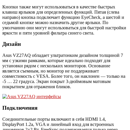
Кнопки также могут использоваться в качестве быстрых
клавиш ярлыков для определенных функций. Пятая (слева
направо) кнопка подключает функцию EyeCheck, а шестой и
седьмой кнопке можно назначить другие ярлыки. По
умолчанию они могут использоваться для быстрой настройки
яркости и пяти уровней фильтра синего света.
Дизайн
Asus VZ27AQ обладает ультратонким дизайном толщиной 7
мм с узкими рамками, которые идеально подходят для
установки рядом с нескольких мониторов. Основание
является съемным, но монитор не поддерживает
совместимость с VESA. Более того, он наклонен — только на
-5 … 22 градуса. Экран покрыт 3-дюймовым матовым
покрытием для отражения бликов.
Подключения
Соединительные порты включают в себя HDMI 1.4,
DisplayPort 1.2a, VGA и линейный вход для встроенных
динамиков 2×2 Вт. FreeSync поддерживается только через