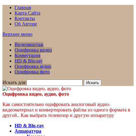
Главная
Карта Сайта
Контакты
Об Авторе
Верхнее меню
Видеомонтаж
Оцифровка видео
Коммутация
HD & Blu-ray
Оцифровка аудио
Оцифровка фото
Искать для:
Оцифровка видео, аудио, фото
Как самостоятельно оцифровать аналоговый аудио-
видеоматериал и конвертировать файлы из одного формата в
другой.. Как выбрать телевизор и другую аппаратуру
HD & Blu-ray
Аппаратура