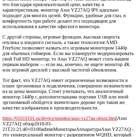
что благодаря привлекательной цене, качеству и
характеристикам, монитор Asus VZ27AQ IPS идеально
подходит для многих целей. Функции, удобные для глаз, и
комфортность при работе делают его подходящим для
использования в качестве офисного монитора.
С другой стороны, игровые функции, высокая скорость
отклика и входного сигнала, а также технология AMD
FreeSync позволяют назвать его игровым монитором 1440p
для обычных геймеров. Если вы планируете модернизировать
свой Full HD монитор, то Asus VZ27AQ может стать вашим
первым выбором — если вы, конечно, не ищете монитор 4K
или игровой дисплей с высокой частотой обновления.
Тот факт, что VZ27AQ имеет ограниченные возможности в
плане эргономики и подключения, совершенно незначителен
из-за цены монитора. Стоит учитывать, что аналогичный
монитор 1440p с дополнительными портами USB или иной
эргономикой обойдется значительно дороже при таком же
качестве изображения и производительности.
https://01010101.ru/device/monitor/asus-vz27aq-obzor.html
Asus
VZ27AQ обзор
2018-03-
21T21:21:40+03:00
admin
Мониторы
Аппаратура
Asus VZ27AQ -
это универсальный монитор с разрешением WQHD, который