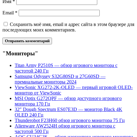
Имя
*
Email
*
Сохранить моё имя, email и адрес сайта в этом браузере для
последующих моих комментариев.
"Мониторы"
Titan Army P2510S — обзор игрового монитора с
частотой 240 Гц
Samsung Odyssey S32G80SD и 27G60SD —
премиальные мониторы 2024
ViewSonic XG272-2K-OLED — первый игровой OLED-
монитор от ViewSonic
MSI Optix G272QPF — обзор доступного игрового
монитора 170 Гц
32″ Dough Spectrum ES07E3D — монитор Black 4K
OLED 240 Гц
Thunderobot F23H60 обзор игрового монитора 75 Гц
Alienware AW2524H обзор игрового монитора с
частотой 500 Гц
AOC CU34G3S — обзор изогнутого игрового монитора