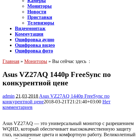
Камеры
Мониторы
Новости
Приставки
Телевизоры
Видеомонтаж
Коммутация
Оцифровка аудио
Оцифровка видео
Оцифровка фото
Главная
»
Мониторы
» Вы сейчас здесь :
Asus VZ27AQ 1440p FreeSync по
конкурентной цене
admin
21.03.2018
Asus VZ27AQ 1440p FreeSync по
конкурентной цене
2018-03-21T21:21:40+03:00
Нет
комментариев
4001
Asus VZ27AQ — это универсальный монитор с разрешением
WQHD, который обеспечивает высококачественную защиту
глаз, насыщенные цвета и комфортную работу. Великолепный